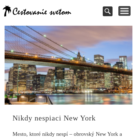
Cestovanie a
TIPY NA VÝLETY
VAŠE PRÍSPEVKY
DOVOLENKY
NÁVODY
dovolenky
Pomoc pri rezervácii
Cestujte s nami
Kde vycestovať
Inšpirujte sa
svetom
Nikdy nespiaci New York
Mesto, ktoré nikdy nespí – obrovský New York a