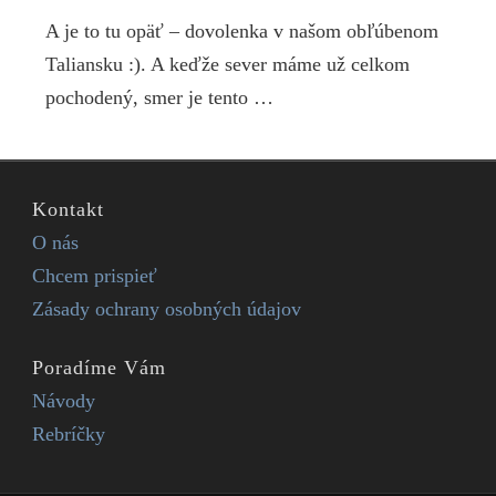
A je to tu opäť – dovolenka v našom obľúbenom
Taliansku :). A keďže sever máme už celkom
pochodený, smer je tento …
Kontakt
O nás
Chcem prispieť
Zásady ochrany osobných údajov
Poradíme Vám
Návody
Rebríčky