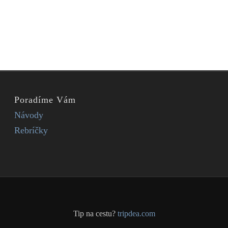
Poradíme Vám
Návody
Rebríčky
Tip na cestu?
tripdea.com