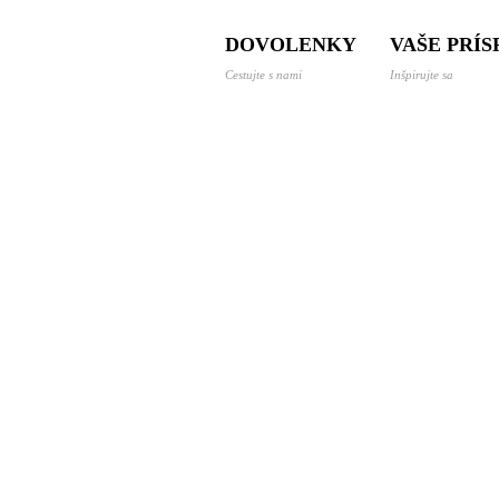
 a dovolenky svetom
DOVOLENKY
VAŠE PRÍ
Cestujte s nami
Inšpirujte sa