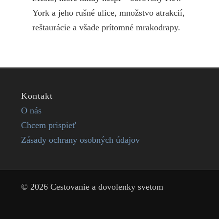
York a jeho rušné ulice, množstvo atrakcií,
reštaurácie a všade prítomné mrakodrapy.
Kontakt
O nás
Chcem prispieť
Zásady ochrany osobných údajov
© 2026 Cestovanie a dovolenky svetom