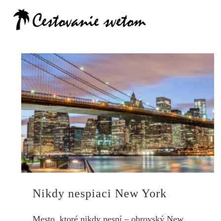
Cestovanie
Nikdy nespiaci New York
Mesto, ktoré nikdy nespí – obrovský New