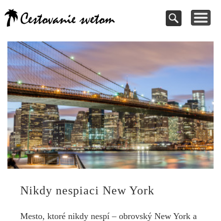
Cestovanie a
TIPY NA VÝLETY
VAŠE PRÍSPEVKY
DOVOLENKY
NÁVODY
dovolenky
Pomoc pri rezervácii
Cestujte s nami
Kde vycestovať
Inšpirujte sa
svetom
Nikdy nespiaci New York
Mesto, ktoré nikdy nespí – obrovský New York a