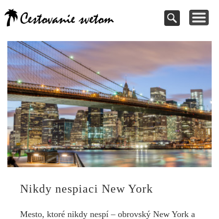
Cestovanie a
TIPY NA VÝLETY
VAŠE PRÍSPEVKY
DOVOLENKY
NÁVODY
dovolenky
Pomoc pri rezervácii
Cestujte s nami
Kde vycestovať
Inšpirujte sa
svetom
Nikdy nespiaci New York
Mesto, ktoré nikdy nespí – obrovský New York a