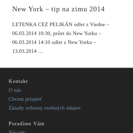
New York – tip na zimu 2014
LETENKA CEZ PELIKÁN odlet z Viedne –
06.03.2014 10:30, prílet do New Yorku –
06.03.2014 14:10 odlet z New Yorku –
13.03.2014 …
Kontakt
O nás
Chcem prispieť
Zásady ochrany osobných údajov
Poradíme Vám
Návody