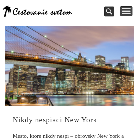
Cestovanie a
TIPY NA VÝLETY
VAŠE PRÍSPEVKY
DOVOLENKY
NÁVODY
dovolenky
Pomoc pri rezervácii
Cestujte s nami
Kde vycestovať
Inšpirujte sa
svetom
Nikdy nespiaci New York
Mesto, ktoré nikdy nespí – obrovský New York a