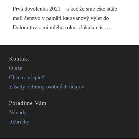
Prvá dovolenka 2021 – a keďže sme ešte stále
mali čerstvo v pamäti karavanový výlet do
Dolomitov z minulého roku, zlákala nás …
Kontakt
O nás
Chcem prispieť
Zásady ochrany osobných údajov
Poradíme Vám
Návody
Rebríčky