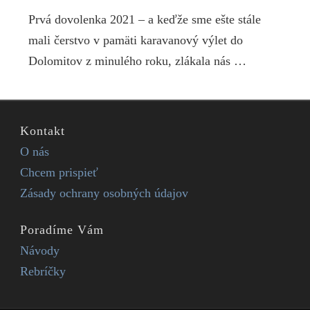
Prvá dovolenka 2021 – a keďže sme ešte stále
mali čerstvo v pamäti karavanový výlet do
Dolomitov z minulého roku, zlákala nás …
Kontakt
O nás
Chcem prispieť
Zásady ochrany osobných údajov
Poradíme Vám
Návody
Rebríčky