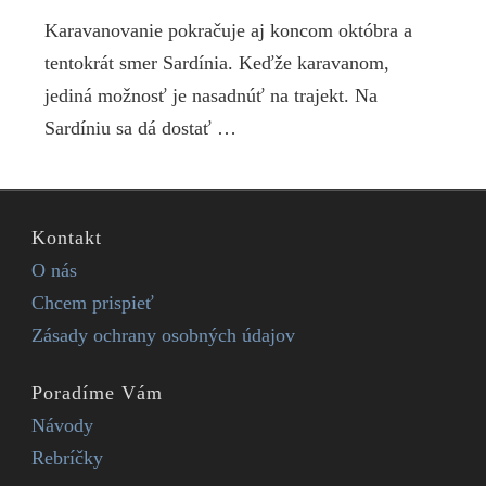
Karavanovanie pokračuje aj koncom októbra a
tentokrát smer Sardínia. Keďže karavanom,
jediná možnosť je nasadnúť na trajekt. Na
Sardíniu sa dá dostať …
Kontakt
O nás
Chcem prispieť
Zásady ochrany osobných údajov
Poradíme Vám
Návody
Rebríčky