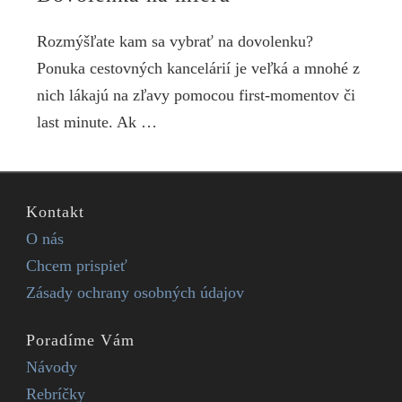
Rozmýšľate kam sa vybrať na dovolenku?
Ponuka cestovných kancelárií je veľká a mnohé z
nich lákajú na zľavy pomocou first-momentov či
last minute. Ak …
Kontakt
O nás
Chcem prispieť
Zásady ochrany osobných údajov
Poradíme Vám
Návody
Rebríčky