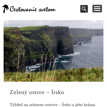
Cestovanie a
TIPY NA VÝLETY
VAŠE PRÍSPEVKY
DOVOLENKY
NÁVODY
dovolenky
Pomoc pri rezervácii
Cestujte s nami
Kde vycestovať
Inšpirujte sa
svetom
Zelený ostrov – Írsko
Týždeň na zelenom ostrove – Írsko a jeho krásna