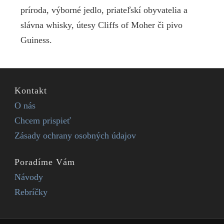
príroda, výborné jedlo, priateľskí obyvatelia a
slávna whisky, útesy Cliffs of Moher či pivo
Guiness.
Kontakt
O nás
Chcem prispieť
Zásady ochrany osobných údajov
Poradíme Vám
Návody
Rebríčky