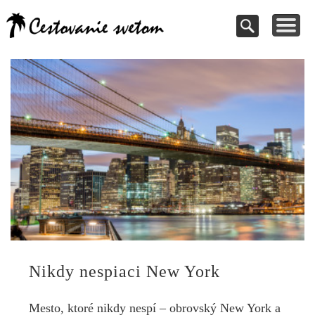
Cestovanie a
TIPY NA VÝLETY
VAŠE PRÍSPEVKY
DOVOLENKY
NÁVODY
dovolenky
Pomoc pri rezervácii
Cestujte s nami
Kde vycestovať
Inšpirujte sa
svetom
Nikdy nespiaci New York
Mesto, ktoré nikdy nespí – obrovský New York a