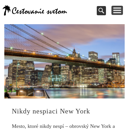
Cestovanie a
TIPY NA VÝLETY
VAŠE PRÍSPEVKY
DOVOLENKY
NÁVODY
dovolenky
Pomoc pri rezervácii
Cestujte s nami
Kde vycestovať
Inšpirujte sa
svetom
Nikdy nespiaci New York
Mesto, ktoré nikdy nespí – obrovský New York a