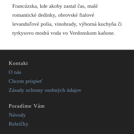
Francúzska, kde akoby zastal čas, malé
romantické dedinky, obrovské fialové
levanduľové polia, vinohrady, výborná kuchyňa či
tyrkysovo modrá voda vo Verdonskom kaňone.
Kontakt
O nás
Chcem prispieť
Zásady ochrany osobných údajov
Poradíme Vám
Návody
Rebríčky