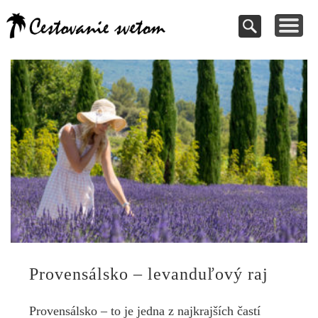
Cestovanie a
TIPY NA VÝLETY
VAŠE PRÍSPEVKY
DOVOLENKY
NÁVODY
dovolenky
Pomoc pri rezervácii
Cestujte s nami
Kde vycestovať
Inšpirujte sa
svetom
Provensálsko – levanduľový raj
Provensálsko – to je jedna z najkrajších častí