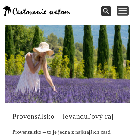
Cestovanie a
TIPY NA VÝLETY
VAŠE PRÍSPEVKY
DOVOLENKY
NÁVODY
dovolenky
Pomoc pri rezervácii
Cestujte s nami
Kde vycestovať
Inšpirujte sa
svetom
Provensálsko – levanduľový raj
Provensálsko – to je jedna z najkrajších častí