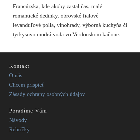
Francúzska, kde akoby zastal čas, malé
romantické dedinky, obrovské fialové
levanduľové polia, vinohrady, výborná kuchyňa či
tyrkysovo modrá voda vo Verdonskom kaňone.
Kontakt
O nás
Chcem prispieť
Zásady ochrany osobných údajov
Poradíme Vám
Návody
Rebríčky