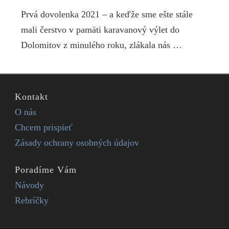
Prvá dovolenka 2021 – a keďže sme ešte stále
mali čerstvo v pamäti karavanový výlet do
Dolomitov z minulého roku, zlákala nás …
Kontakt
O nás
Chcem prispieť
Zásady ochrany osobných údajov
Poradíme Vám
Návody
Rebríčky