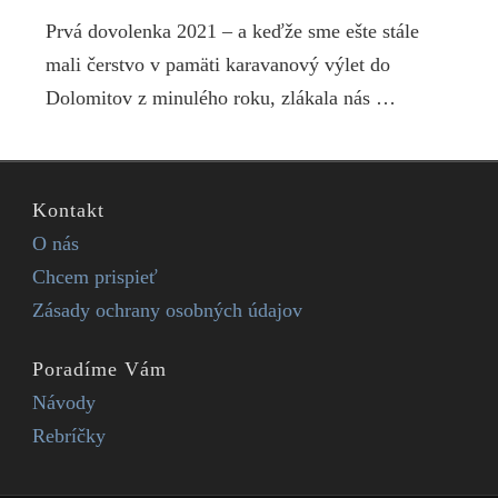
Prvá dovolenka 2021 – a keďže sme ešte stále
mali čerstvo v pamäti karavanový výlet do
Dolomitov z minulého roku, zlákala nás …
Kontakt
O nás
Chcem prispieť
Zásady ochrany osobných údajov
Poradíme Vám
Návody
Rebríčky