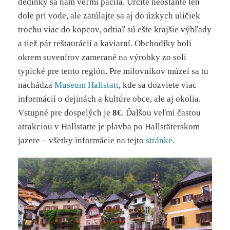
dedinky sa nám veľmi páčila. Určite neostaňte len
dole pri vode, ale zatúlajte sa aj do úzkych uličiek
trochu viac do kopcov, odtiaľ sú ešte krajšie výhľady
a tiež pár reštaurácií a kaviarní. Obchodíky boli
okrem suvenírov zamerané na výrobky zo soli
typické pre tento región. Pre milovníkov múzeí sa tu
nachádza
Museum Hallstatt
, kde sa dozviete viac
informácií o dejinách a kultúre obce, ale aj okolia.
Vstupné pre dospelých je
8€
. Ďalšou veľmi častou
atrakciou v Hallstatte je plavba po Hallstäterskom
jazere – všetky informácie na tejto
stránke
.