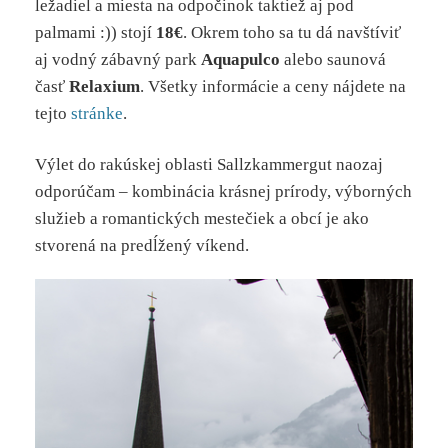
ležadiel a miesta na odpočinok taktiež aj pod
palmami :)) stojí
18€
. Okrem toho sa tu dá navštíviť
aj vodný zábavný park
Aquapulco
alebo saunová
časť
Relaxium
. Všetky informácie a ceny nájdete na
tejto
stránke
.
Výlet do rakúskej oblasti Sallzkammergut naozaj
odporúčam – kombinácia krásnej prírody, výborných
služieb a romantických mestečiek a obcí je ako
stvorená na predĺžený víkend.