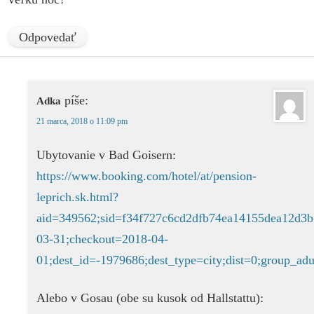
Odpovedať
píše:
Adka
21 marca, 2018 o 11:09 pm
Ubytovanie v Bad Goisern:
https://www.booking.com/hotel/at/pension-
leprich.sk.html?
aid=349562;sid=f34f727c6cd2dfb74ea14155dea12d3b
03-31;checkout=2018-04-
01;dest_id=-1979686;dest_type=city;dist=0;group_
Alebo v Gosau (obe su kusok od Hallstattu):