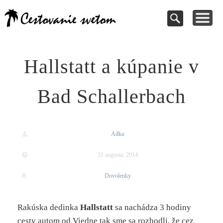
Cestovanie a
TIPY NA VÝLETY
VAŠE PRÍSPEVKY
DOVOLENKY
NÁVODY
dovolenky
Pomoc pri rezervácii
Cestujte s nami
Kde vycestovať
Inšpirujte sa
svetom
Hallstatt a kúpanie v
Bad Schallerbach
Adka
31 augusta, 2014
Dovolenky
Rakúska dedinka
Hallstatt
sa nachádza 3 hodiny
cesty autom od Viedne tak sme sa rozhodli, že cez