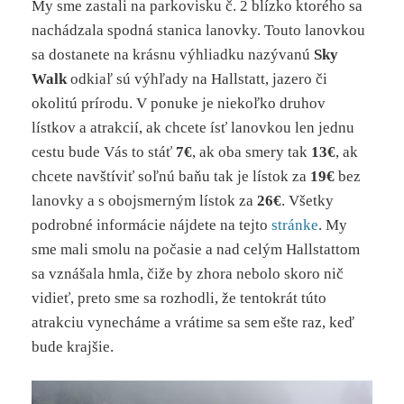
My sme zastali na parkovisku č. 2 blízko ktorého sa
nachádzala spodná stanica lanovky. Touto lanovkou
sa dostanete na krásnu výhliadku nazývanú
Sky
Walk
odkiaľ sú výhľady na Hallstatt, jazero či
okolitú prírodu. V ponuke je niekoľko druhov
lístkov a atrakcií, ak chcete ísť lanovkou len jednu
cestu bude Vás to stáť
7€
, ak oba smery tak
13€
, ak
chcete navštíviť soľnú baňu tak je lístok za
19€
bez
lanovky a s obojsmerným lístok za
26€
. Všetky
podrobné informácie nájdete na tejto
stránke
. My
sme mali smolu na počasie a nad celým Hallstattom
sa vznášala hmla, čiže by zhora nebolo skoro nič
vidieť, preto sme sa rozhodli, že tentokrát túto
atrakciu vynecháme a vrátime sa sem ešte raz, keď
bude krajšie.