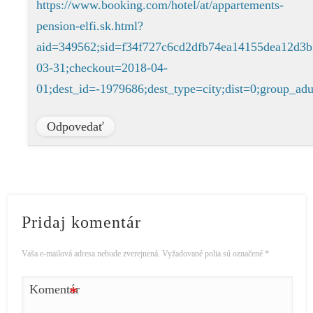
https://www.booking.com/hotel/at/appartements-
pension-elfi.sk.html?
aid=349562;sid=f34f727c6cd2dfb74ea14155dea12d3b
03-31;checkout=2018-04-
01;dest_id=-1979686;dest_type=city;dist=0;group_
Odpovedať
Pridaj komentár
Vaša e-mailová adresa nebude zverejnená.
Vyžadované polia sú označené
*
Komentár
*