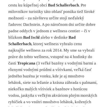
cestu ku kúpeľnej obci
Bad Schallerbach
. Pre
milovníkov turistiky táto oblasť ponúka tiež široké
možnosti – za návštevu určite stojí neďaleký
ľadovec Dachstein. A po náročnom dni určite dobre
padne oddych v jednom z wellness centier – či v
blízkom
Bad Ischl
alebo v dedinke
Bad
Schallerbach
, ktorej wellness vyhralo cenu
najkrajšie wellness za rok 2014. My sme sa vybrali
práve do tohto wellness, vstupné na 4 hodinky do
časti
Tropicana
(3 veľké bazény s vodnými barmi a
rôznymi vodnými prúdmi a vírivkami, veľká časť
jedného bazéna je vonku, kde je aj množstvo
lehátok, siete na ležanie a krásna záhrada s palmami,
niekoľko malých víriviek a bazénov s horúcou
vodou, jaskyňa s veľkým akváriom plným morských
rybičiek a vo vnútri množstvo lehátok, kožených