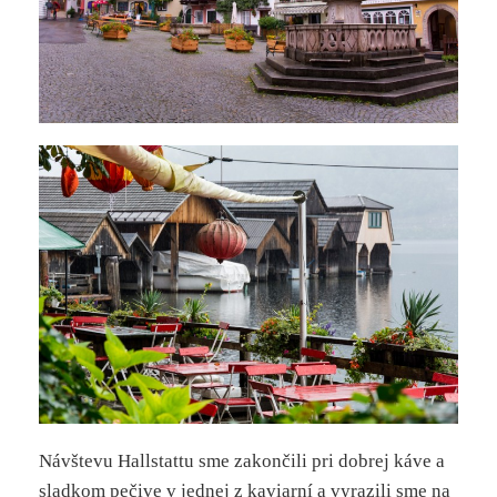
Návštevu Hallstattu sme zakončili pri dobrej káve a
sladkom pečive v jednej z kaviarní a vyrazili sme na