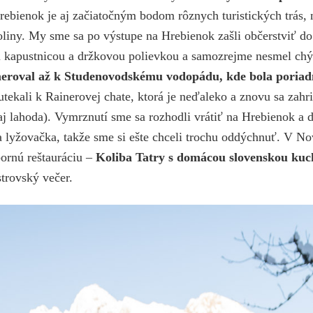
rebienok je aj začiatočným bodom rôznych turistických trás,
doliny. My sme sa po výstupe na Hrebienok zašli občerstviť do
lou kapustnicou a držkovou polievkou a samozrejme nesmel ch
eroval až k Studenovodskému vodopádu, kde bola poriad
tekali k Rainerovej chate, ktorá je neďaleko a znovu sa zahria
aj lahoda). Vymrznutí sme sa rozhodli vrátiť na Hrebienok a
 lyžovačka, takže sme si ešte chceli trochu oddýchnuť. V No
ornú reštauráciu –
Koliba Tatry s domácou slovenskou ku
strovský večer.