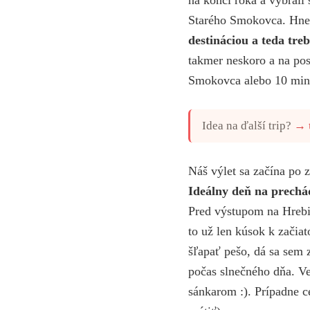
Starého Smokovca. Hne
destináciou a teda tr
takmer neskoro a na po
Smokovca alebo 10 minú
Idea na ďalší trip?
→
Náš výlet sa začína po
Ideálny deň na prechád
Pred výstupom na Hrebie
to už len kúsok k zači
šľapať pešo, dá sa sem
počas slnečného dňa. Ve
sánkarom :). Prípadne c