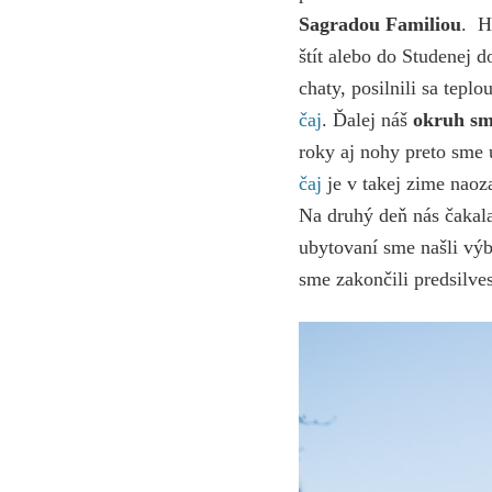
Sagradou Familiou
. H
štít alebo do Studenej 
chaty, posilnili sa tep
čaj
. Ďalej náš
okruh sm
roky aj nohy preto sme u
čaj
je v takej zime naoz
Na druhý deň nás čakala
ubytovaní sme našli výb
sme zakončili predsilve