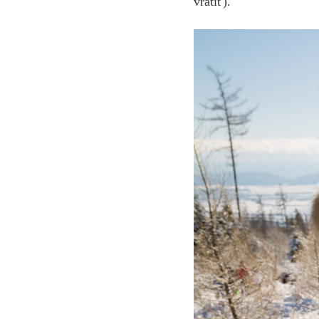
vrátiť).