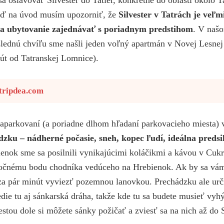
ď na úvod musím upozorniť, že
Silvester v Tatrách je veľ
eba ubytovanie zajednávať s poriadnym predstihom
. V našo
slednú chvíľu sme našli jeden voľný apartmán v Novej Lesnej
t od Tatranskej Lomnice).
tripdea.com
 zaparkovaní (a poriadne dlhom hľadaní parkovacieho miesta)
zku – nádherné počasie, sneh, kopec ľudí, ideálna predsi
nok sme sa posilnili vynikajúcimi koláčikmi a kávou v Cukrá
atočnému bodu chodníka vedúceho na Hrebienok. Ak by sa vá
 za pár minút vyviezť pozemnou lanovkou. Prechádzku ale urč
die tu aj sánkarská dráha, takže kde tu sa budete musieť vy
estou dole si môžete sánky požičať a zviesť sa na nich až do