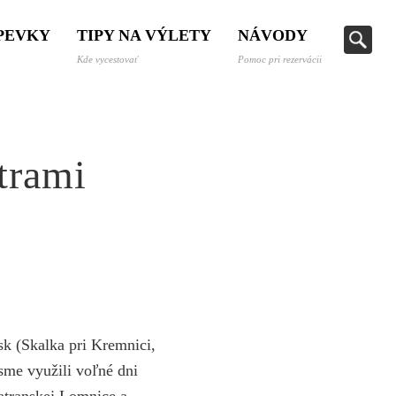
SPEVKY
TIPY NA VÝLETY
NÁVODY
Kde vycestovať
Pomoc pri rezervácii
trami
k (Skalka pri Kremnici,
 sme využili voľné dni
Tatranskej Lomnice a