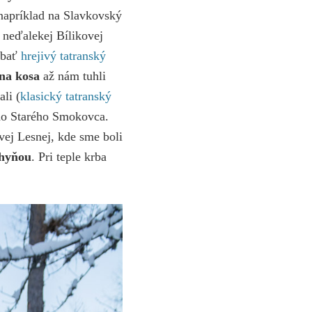
 napríklad na Slavkovský
 neďalekej Bílikovej
ýbať
hrejivý tatranský
na kosa
až nám tuhli
li (
klasický tatranský
 do Starého Smokovca.
vej Lesnej, kde sme boli
chyňou
. Pri teple krba