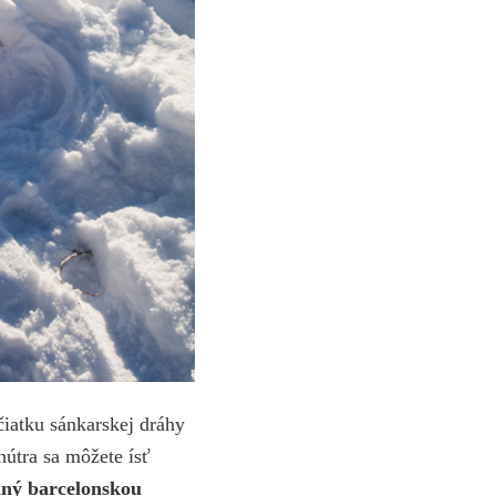
iatku sánkarskej dráhy
nútra sa môžete ísť
aný barcelonskou