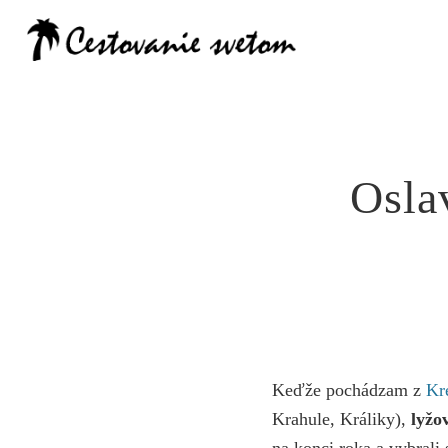
Cestovanie
Osla
Keďže pochádzam z
Kr
Krahule, Králiky),
lyžo
na konci roka a vybrali 