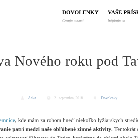
 a dovolenky svetom
DOVOLENKY
VAŠE PRÍ
Cestujte s nami
Inšpirujte sa
va Nového roku pod Ta
Adka
21 septembra, 2018
Dovolenky
emnice
, kde mám za rohom hneď niekoľko lyžiarskych stredís
vanie patrí medzi naše obľúbené zimné aktivity
. Tentokrát
sa oslavovať Silvester do Tatier, konkrétne do oblasti okolo 