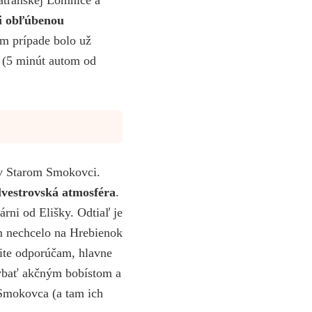
mi obľúbenou
m prípade bolo už
 (5 minút autom od
 v Starom Smokovci.
lvestrovská atmosféra
.
rni od Elišky. Odtiaľ je
m nechcelo na Hrebienok
ite odporúčam, hlavne
hýbať akčným bobístom a
 Smokovca (a tam ich