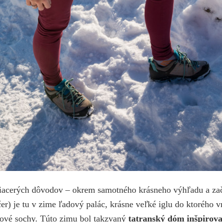
iacerých dôvodov – okrem samotného krásneho výhľadu a zač
čer) je tu v zime ľadový palác, krásne veľké iglu do ktorého v
dové sochy. Túto zimu bol takzvaný
tatranský dóm inšpirov