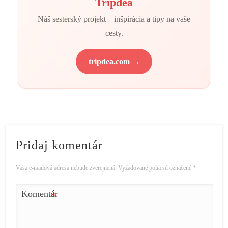
Tripdea
Náš sesterský projekt – inšpirácia a tipy na vaše
cesty.
tripdea.com →
Pridaj komentár
Vaša e-mailová adresa nebude zverejnená.
Vyžadované polia sú označené
*
Komentár
*