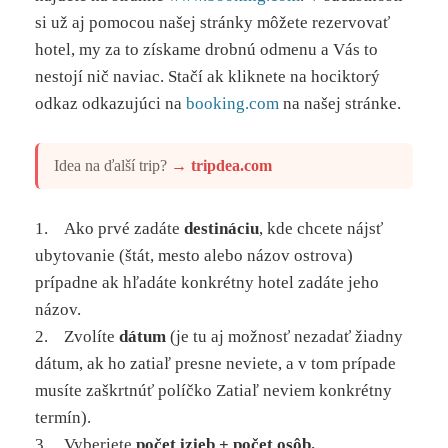
si už aj pomocou našej stránky môžete rezervovať
hotel, my za to získame drobnú odmenu a Vás to
nestojí nič naviac. Stačí ak kliknete na hociktorý
odkaz odkazujúci na
booking.com
na našej stránke.
Idea na ďalší trip?
→
tripdea.com
1. Ako prvé zadáte
destináciu
, kde chcete nájsť
ubytovanie (štát, mesto alebo názov ostrova)
prípadne ak hľadáte konkrétny hotel zadáte jeho
názov.
2. Zvolíte
dátum
(je tu aj možnosť nezadať žiadny
dátum, ak ho zatiaľ presne neviete, a v tom prípade
musíte zaškrtnúť políčko Zatiaľ neviem konkrétny
termín).
3. Vyberiete
počet izieb + počet osôb.