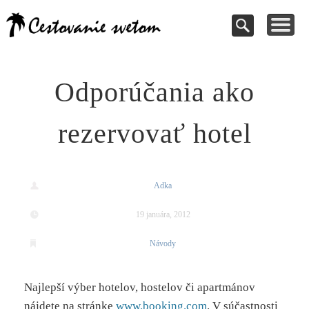
Cestovanie a
TIPY NA VÝLETY
VAŠE PRÍSPEVKY
DOVOLENKY
NÁVODY
dovolenky
Pomoc pri rezervácii
Cestujte s nami
Kde vycestovať
Inšpirujte sa
svetom
Odporúčania ako
rezervovať hotel
Adka
19 januára, 2012
Návody
Najlepší výber hotelov, hostelov či apartmánov
nájdete na stránke
www.booking.com
. V súčastnosti