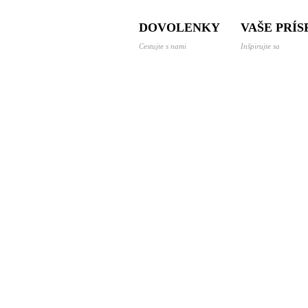
 a dovolenky svetom
DOVOLENKY
VAŠE PRÍ
Cestujte s nami
Inšpirujte sa