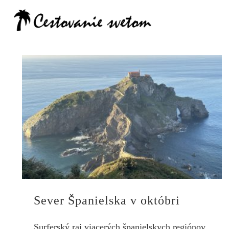
Cestovanie
Sever Španielska v októbri
Surferský raj viacerých španielskych regiónov