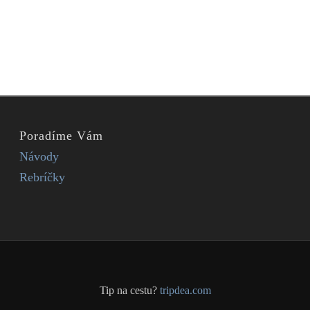
Poradíme Vám
Návody
Rebríčky
Tip na cestu?
tripdea.com