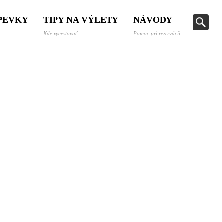
SPEVKY
TIPY NA VÝLETY
NÁVODY
Kde vycestovať
Pomoc pri rezervácii