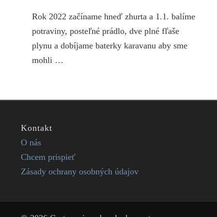
Rok 2022 začíname hneď zhurta a 1.1. balíme
potraviny, posteľné prádlo, dve plné fľaše
plynu a dobíjame baterky karavanu aby sme
mohli …
Kontakt
O nás
Chcem prispieť
Zásady ochrany osobných údajov