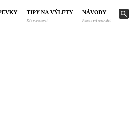
SPEVKY
TIPY NA VÝLETY
NÁVODY
Kde vycestovať
Pomoc pri rezervácii