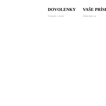
 a dovolenky svetom
DOVOLENKY
VAŠE PRÍ
Cestujte s nami
Inšpirujte sa