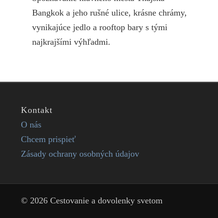
Bangkok a jeho rušné ulice, krásne chrámy,
vynikajúce jedlo a rooftop bary s tými
najkrajšími výhľadmi.
Kontakt
O nás
Chcem prispieť
Zásady ochrany osobných údajov
© 2026 Cestovanie a dovolenky svetom