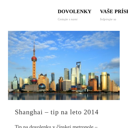
 a dovolenky svetom
DOVOLENKY
VAŠE PRÍ
Cestujte s nami
Inšpirujte sa
Shanghai – tip na leto 2014
Tip na dovolenku v čínskej metropole –