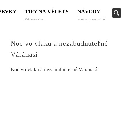
SPEVKY
TIPY NA VÝLETY
NÁVODY
Kde vycestovať
Pomoc pri rezervácii
Noc vo vlaku a nezabudnuteľné
Váránasí
Noc vo vlaku a nezabudnuteľné Váránasí