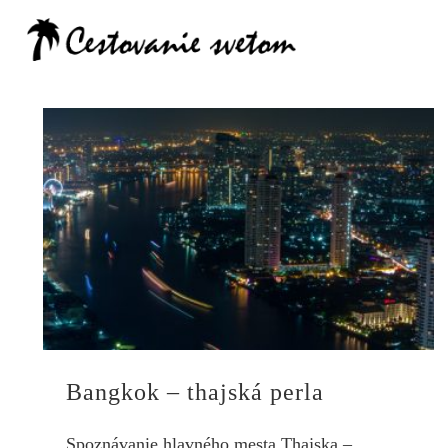
Cestovanie
Bangkok – thajská perla
Spoznávanie hlavného mesta Thajska –