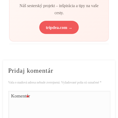
Náš sesterský projekt – inšpirácia a tipy na vaše
cesty.
tripdea.com →
Pridaj komentár
Vaša e-mailová adresa nebude zverejnená.
Vyžadované polia sú označené
*
Komentár
*