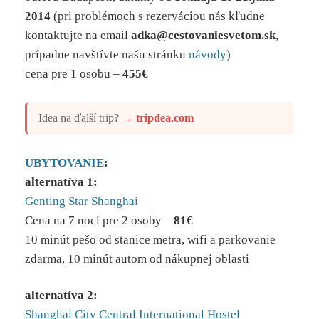
2014
(pri problémoch s rezerváciou nás kľudne
kontaktujte na email
adka@cestovaniesvetom.sk
,
prípadne navštívte našu stránku
návody
)
cena pre 1 osobu –
455€
Idea na ďalší trip?
→
tripdea.com
UBYTOVANIE
:
alternatíva 1:
Genting Star Shanghai
Cena na 7 nocí pre 2 osoby –
81€
10 minút pešo od stanice metra, wifi a parkovanie
zdarma, 10 minút autom od nákupnej oblasti
alternatíva 2:
Shanghai City Central International Hostel