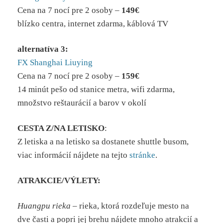
Cena na 7 nocí pre 2 osoby –
149€
blízko centra, internet zdarma, káblová TV
alternatíva 3:
FX Shanghai Liuying
Cena na 7 nocí pre 2 osoby –
159€
14 minút pešo od stanice metra, wifi zdarma,
množstvo reštaurácií a barov v okolí
CESTA Z/NA LETISKO
:
Z letiska a na letisko sa dostanete shuttle busom,
viac informácií nájdete na tejto
stránke
.
ATRAKCIE/VÝLETY:
Huangpu rieka
– rieka, ktorá rozdeľuje mesto na
dve časti a popri jej brehu nájdete mnoho atrakcií a