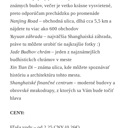
známych budov, večer je vetko krásne vysvietené,
preto odporúčam prechádzku po promenáde
Nanjing Road
– obchodná ulica, dlhá cca 5,5 km a
nájdete tu viac ako 600 obchodov
Yuyuan záhrada
– najväčšia Shanghaiská záhrada,
práve tu môžete urobiť tie najkrajšie fotky :)
Jade Budhov chrám
– jeden z najznámejších
budhistickch chrámov v meste
Xin Tian Di
– známa ulica, kde môžete spoznávať
históriu a architektúru tohto mesta.
Shanghaiské finančné centrum
– moderné budovy a
obrovské mrakodrapy, z ktorých sa Vám bude točiť
hlava
CENY:
Fľaša vody – od 2,25 CNY (0,26€)