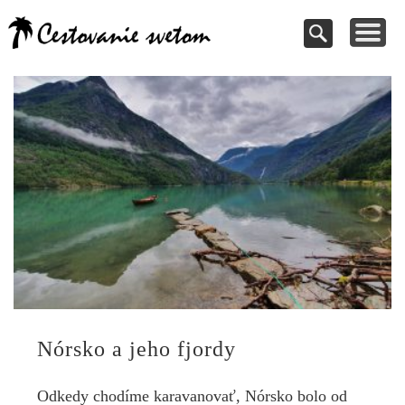
Cestovanie a
TIPY NA VÝLETY
VAŠE PRÍSPEVKY
DOVOLENKY
NÁVODY
dovolenky
Pomoc pri rezervácii
Cestujte s nami
Kde vycestovať
Inšpirujte sa
svetom
Nórsko a jeho fjordy
Odkedy chodíme karavanovať, Nórsko bolo od