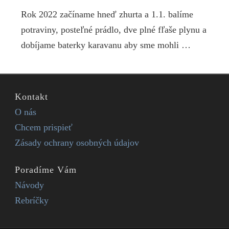
Rok 2022 začíname hneď zhurta a 1.1. balíme
potraviny, posteľné prádlo, dve plné fľaše plynu a
dobíjame baterky karavanu aby sme mohli …
Kontakt
O nás
Chcem prispieť
Zásady ochrany osobných údajov
Poradíme Vám
Návody
Rebríčky