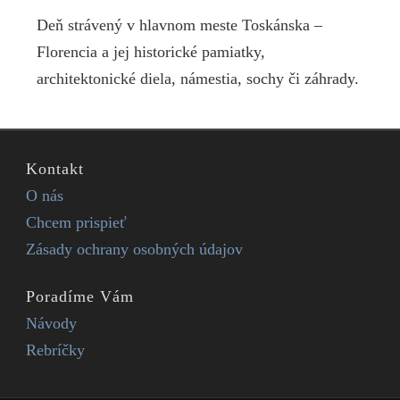
Deň strávený v hlavnom meste Toskánska –
Florencia a jej historické pamiatky,
architektonické diela, námestia, sochy či záhrady.
Kontakt
O nás
Chcem prispieť
Zásady ochrany osobných údajov
Poradíme Vám
Návody
Rebríčky