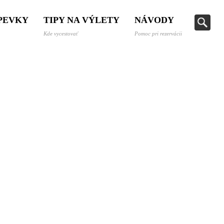
SPEVKY
TIPY NA VÝLETY
NÁVODY
Kde vycestovať
Pomoc pri rezervácii