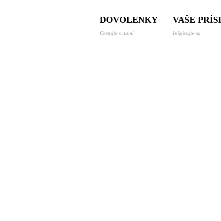
 a dovolenky svetom
DOVOLENKY
VAŠE PRÍ
Cestujte s nami
Inšpirujte sa