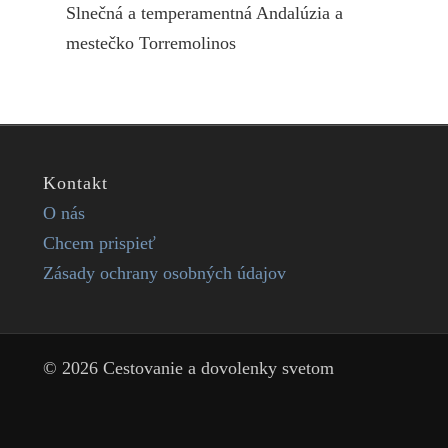
Slnečná a temperamentná Andalúzia a
mestečko Torremolinos
Kontakt
O nás
Chcem prispieť
Zásady ochrany osobných údajov
© 2026 Cestovanie a dovolenky svetom