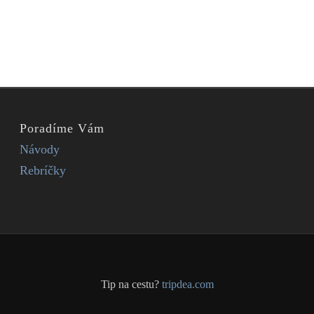
Poradíme Vám
Návody
Rebríčky
Tip na cestu?
tripdea.com