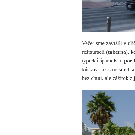
Večer sme zavŕšili v ul
reštaurácii (
taberna
), 
typickú španielsku
pael
kúskov, tak sme si ich a
bez chuti, ale zážitok z