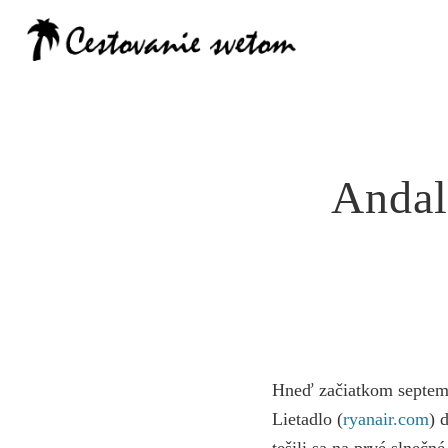
Cestovanie
Andal
Hneď začiatkom septem
Lietadlo (
ryanair.com
) 
tešili sa na prvé slnečn