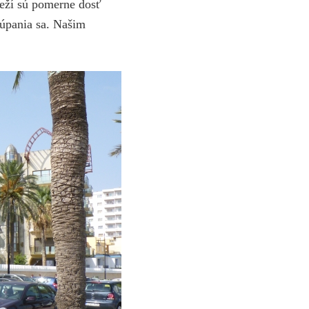
reží sú pomerne dosť
kúpania sa. Našim