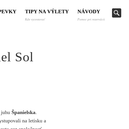
SPEVKY
TIPY NA VÝLETY
NÁVODY
Kde vycestovať
Pomoc pri rezervácii
el Sol
 juhu
Španielska
.
stupovali na letisku a
e auta cez spoločnosť