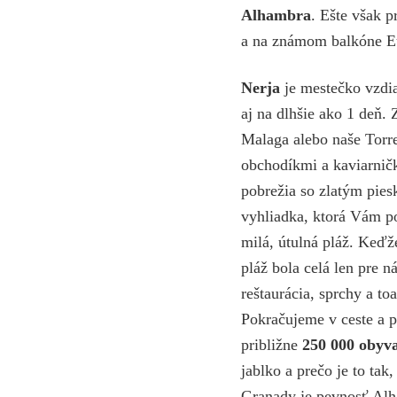
Alhambra
. Ešte však 
a na známom balkóne E
Nerja
je mestečko vzdi
aj na dlhšie ako 1 deň. 
Malaga alebo naše Torre
obchodíkmi a kaviarničk
pobrežia so zlatým pie
vyhliadka, ktorá Vám p
milá, útulná pláž. Keďže
pláž bola celá len pre 
reštaurácia, sprchy a to
Pokračujeme v ceste a 
približne
250 000 obyv
jablko a prečo je to ta
Granady je pevnosť Al