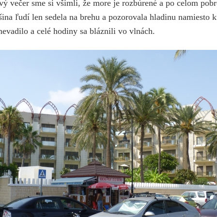
vý večer sme si všimli, že more je rozbúrené a po celom pob
čšina ľudí len sedela na brehu a pozorovala hladinu namiesto 
evadilo a celé hodiny sa bláznili vo vlnách.