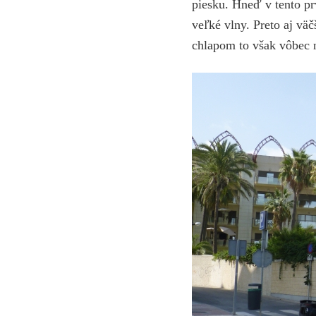
piesku. Hneď v tento pr
veľké vlny. Preto aj vä
chlapom to však vôbec n