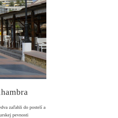
Alhambra
edva zaľahli do postelí a
rskej pevnosti