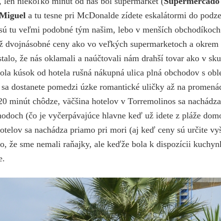
, len niekoľko minút od nás bol supermarket (
Supermercado
Miguel
a tu tesne pri McDonalde zídete eskalátormi do podz
sú tu veľmi podobné tým našim, lebo v menších obchodíkoch p
až dvojnásobné ceny ako vo veľkých supermarketoch a okrem
stalo, že nás oklamali a naúčtovali nám drahší tovar ako v sk
ola kúsok od hotela rušná nákupná ulica plná obchodov s ob
 sa dostanete pomedzi úzke romantické uličky až na promenádu
 20 minút chôdze, väčšina hotelov v Torremolinos sa nachádza
odoch (čo je vyčerpávajúce hlavne keď už idete z pláže domo
elov sa nachádza priamo pri mori (aj keď ceny sú určite vyš
o, že sme nemali raňajky, ale keďže bola k dispozícii kuchyn
e.