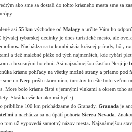
predtým ako sme sa dostali do tohto krásneho mesta sme sa za
urópy.
alené asi
55 km
východne od
Malagy
a určite Vám ho odporú
Z bývalej rybárskej dedinky je dnes turistické mesto, ale oveľ
molinos. Nachádza sa tu kombinácia krásnej prírody, hôr, ro
ami a tiež malebné pláže od tých najmenších, kde rybári pletú
skom a luxusnými hotelmi. Asi najznámejšou časťou Nerji je
b
onúka krásne pohľady na všetky možné strany a priamo pod 
 sme do Nerji prišli skoro ráno, turistov tu ešte bolo veľmi m
nás. More bolo krásne čisté s jemnými vlnkami a okrem toho s
alety. Skrátka všetko ako má byť :).
po približne 100 km prichádzame do Granady.
Granada
je an
ateľmi
a nachádza sa na úpätí pohoria
Sierra Nevada
. Znako
k, o tom už vypovedá samotný názov mesta. Najznámejšou sta
hambra.