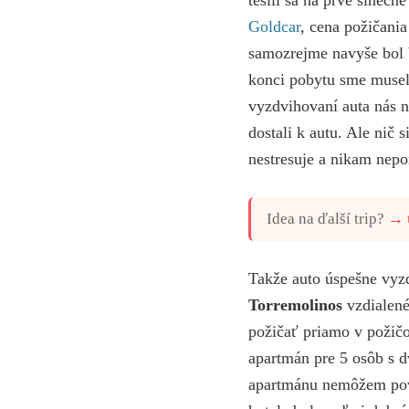
Goldcar
, cena požičania
samozrejme navyše bol b
konci pobytu sme museli
vyzdvihovaní auta nás n
dostali k autu. Ale nič s
nestresuje a nikam nepo
Idea na ďalší trip?
→
Takže auto úspešne vyz
Torremolinos
vzdialené
požičať priamo v požičo
apartmán pre 5 osôb s 
apartmánu nemôžem poved