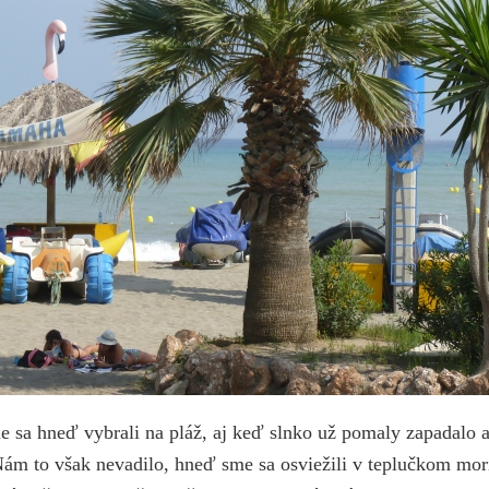
 sa hneď vybrali na pláž, aj keď slnko už pomaly zapadalo a 
ám to však nevadilo, hneď sme sa osviežili v teplučkom mori