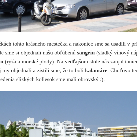
ičkách tohto krásneho mestečka a nakoniec sme sa usadili v pr
kde sme si objednali našu obľúbenú
sangriu
(sladký vínový náp
lu
(ryža a morské plody). Na vedľajšom stole nás zaujal tani
j my objednali a zistili sme, že to boli
kalamáre
. Chuťovo te
 jedenia slizkých koliesok sme mali obrovský :).