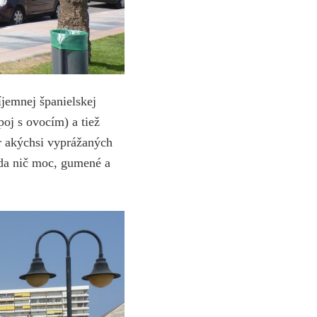
íjemnej španielskej
oj s ovocím) a tiež
er akýchsi vyprážaných
da nič moc, gumené a