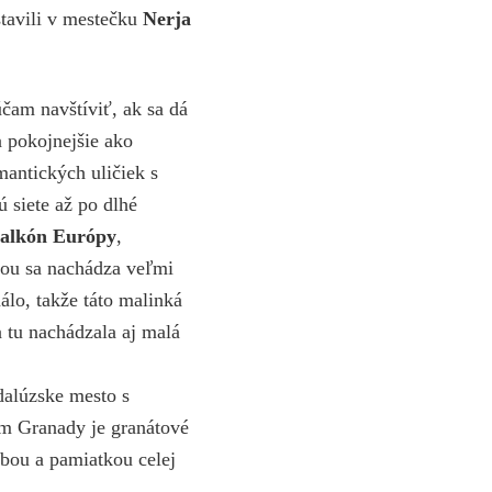
stavili v mestečku
Nerja
čam navštíviť, ak sa dá
a pokojnejšie ako
mantických uličiek s
 siete až po dlhé
alkón Európy
,
ňou sa nachádza veľmi
álo, takže táto malinká
a tu nachádzala aj malá
dalúzske mesto s
m Granady je granátové
vbou a pamiatkou celej