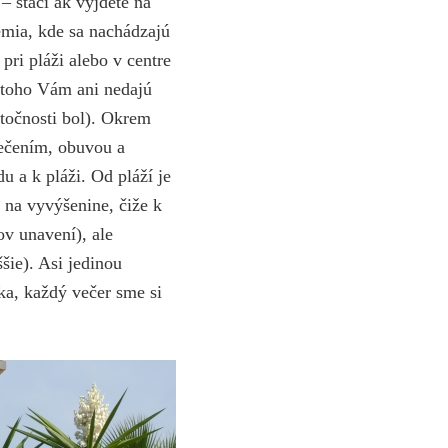
– stačí ak vyjdete na
emia, kde sa nachádzajú
ri pláži alebo v centre
 toho Vám ani nedajú
utočnosti bol). Okrem
lečením, obuvou a
 a k pláži. Od pláží je
 na vyvýšenine, čiže k
v unavení), ale
šie). Asi jedinou
ka, každý večer sme si