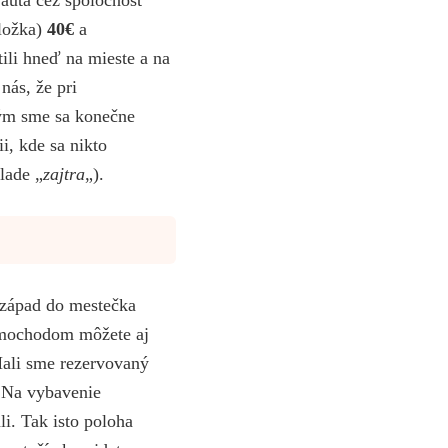
ložka)
40€
a
ili hneď na mieste a na
nás, že pri
kým sme sa konečne
ii, kde sa nikto
lade „
zajtra
„).
ozápad do mestečka
imochodom môžete aj
Mali sme rezervovaný
 Na vybavenie
i. Tak isto poloha