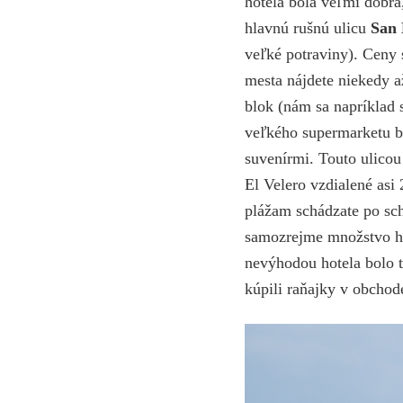
hotela bola veľmi dobrá
hlavnú rušnú ulicu
San 
veľké potraviny). Ceny 
mesta nájdete niekedy 
blok (nám sa napríklad 
veľkého supermarketu b
suvenírmi. Touto ulicou
El Velero vzdialené asi
plážam schádzate po sch
samozrejme množstvo hot
nevýhodou hotela bolo t
kúpili raňajky v obchod