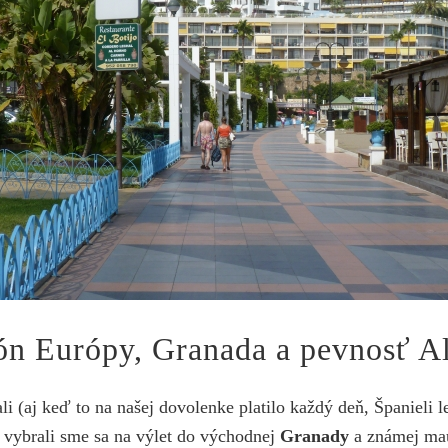
kón Európy, Granada a pevnosť 
li (aj keď to na našej dovolenke platilo každý deň, Španieli l
a vybrali sme sa na výlet do východnej
Granady
a známej mau