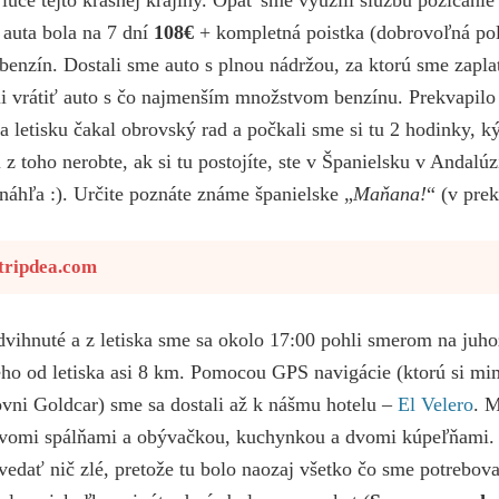
 auta bola na 7 dní
108€
+ kompletná poistka (dobrovoľná po
enzín. Dostali sme auto s plnou nádržou, za ktorú sme zaplat
 vrátiť auto s čo najmenším množstvom benzínu. Prekvapilo 
a letisku čakal obrovský rad a počkali sme si tu 2 hodinky, 
i z toho nerobte, ak si tu postojíte, ste v Španielsku v Andalúz
náhľa :). Určite poznáte známe španielske „
Maňana!
“ (v prek
tripdea.com
dvihnuté a z letiska sme sa okolo 17:00 pohli smerom na juh
ho od letiska asi 8 km. Pomocou GPS navigácie (ktorú si m
vni Goldcar) sme sa dostali až k nášmu hotelu –
El Velero
. 
dvomi spálňami a obývačkou, kuchynkou a dvomi kúpeľňami.
ať nič zlé, pretože tu bolo naozaj všetko čo sme potreboval