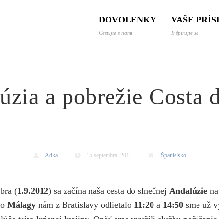
 a dovolenky svetom
DOVOLENKY
VAŠE PRÍ
Cestujte s nami
Inšpirujte sa
úzia a pobrežie Costa d
Adka
15 septembra, 2012
Španielsko
bra (
1.9.2012
) sa začína naša cesta do slnečnej
Andalúzie
na
do
Málagy
nám z Bratislavy odlietalo
11:20
a
14:50
sme už vy
é lúče tejto krásnej krajiny. Opäť sme využili službu požičani