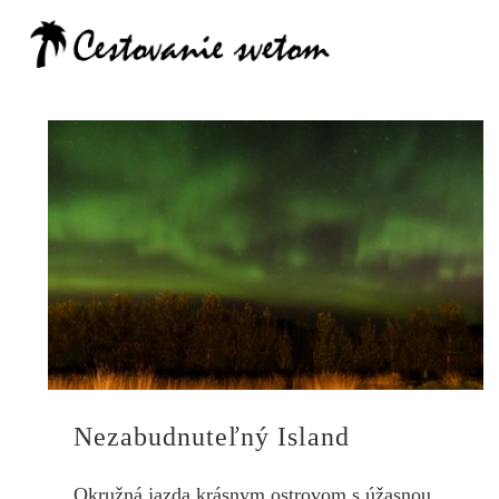
Cestovanie
Nezabudnuteľný Island
Okružná jazda krásnym ostrovom s úžasnou