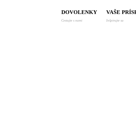
 a dovolenky svetom
DOVOLENKY
VAŠE PRÍ
Cestujte s nami
Inšpirujte sa