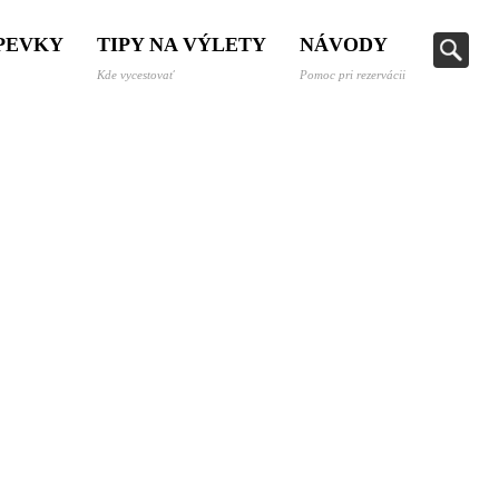
SPEVKY
TIPY NA VÝLETY
NÁVODY
Kde vycestovať
Pomoc pri rezervácii