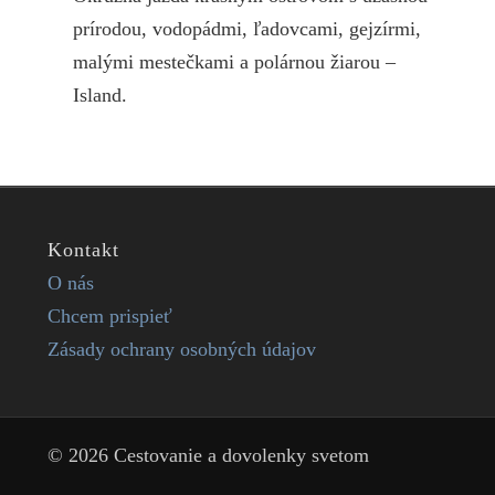
prírodou, vodopádmi, ľadovcami, gejzírmi,
malými mestečkami a polárnou žiarou –
Island.
Kontakt
O nás
Chcem prispieť
Zásady ochrany osobných údajov
© 2026 Cestovanie a dovolenky svetom