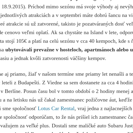
d 18.9.2015). Príchod mimo sezónu má svoje výhody aj nevýh
 jednotlivých atrakciách a v septembri máte dobrú šancu na vi
ré atrakcie sú už zatvorené, takisto je pozatváraných dosť v
e cenovo veľmi oplatí. Ak sa chystáte na Island v lete, odpo
rta stojí 105€ a platí na celú sezónu v cca 40 kempoch, kde 
 sa
ubytovávali prevažne v hosteloch, apartmánoch alebo 
asiu a jednak kvôli zatvorenosti väčšiny kempov.
dne aj priamo, žiaľ v našom termíne sme priamy let nenašli a 
 leteli z Budapešti. Z Viedne sa sem dostanete za cca 4 hodi
 v Berlíne. Posun času bol v tomto období o 2 hodiny menej ak
u a na letisku nás už čakal zamestnanec požičovne áut, keďž
li sme spoločnosť
Lotus Car Rental
, vraj jedna z najlacnejšíc
e spoločnosť odporúčam, to že nás prišiel ich zamestnanec čak
považujem za veľké plus. Dostali sme maličké auto Subaru Just