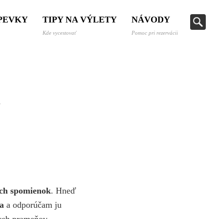
SPEVKY
TIPY NA VÝLETY
NÁVODY
Kde vycestovať
Pomoc pri rezervácii
d
ych spomienok
. Hneď
la
a odporúčam ju
nych prameňov,