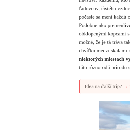
ľadovcov, čistého vzduc
počasie sa mení každú c
Podobne ako premenlivé
obklopenými kopcami so
možné, že je tá tráva t
chvíľku medzi skalami 
niektorých miestach vy
túto rôznorodú prírodu 
Idea na ďalší trip?
→