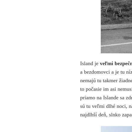
Island je
veľmi bezpečn
a bezdomovci a je tu n
nemajú tu takmer žiadne
to počasie im asi nemu
priamo na Islande sa zd
sú tu veľmi dlhé noci, n
najdlhší deň, slnko zapa