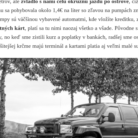
trov, ale
zvládlo s nami celú okružnú jazdu po ostrove
, či
nu sa pohybovala okolo 1,4€ na liter so zľavou na pumpách z
umpy sú väčšinou vybavené automatmi, kde vložíte kreditku, za
itných kárt
, platí sa tu nimi naozaj všetko a všade. Pôvodne 
, no keď sme zistili kurz a poplatky v bankách, radšej sme ost
ašitejšej krčme majú terminál a kartami platia aj veľmi malé 