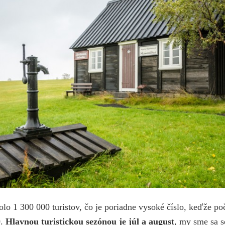
olo 1 300 000 turistov, čo je poriadne vysoké číslo, keďže po
0.
Hlavnou turistickou sezónou je júl a august
, my sme sa 