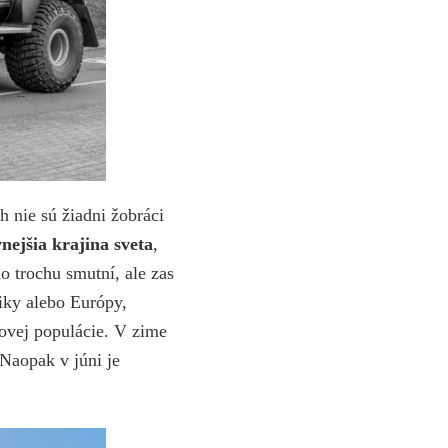
ch nie sú žiadni žobráci
nejšia krajina sveta
,
o trochu smutní, ale zas
iky alebo Európy,
kovej populácie. V zime
 Naopak v júni je