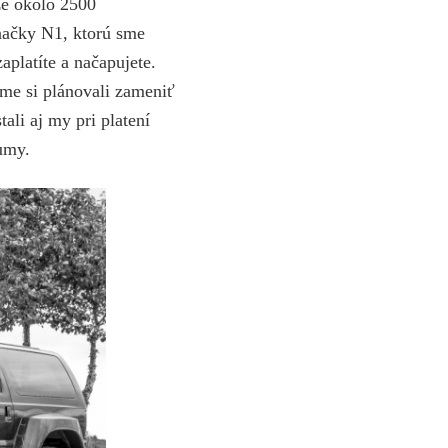
že okolo 2500
načky N1, ktorú sme
platíte a načapujete.
sme si plánovali zameniť
ali aj my pri platení
sumy.