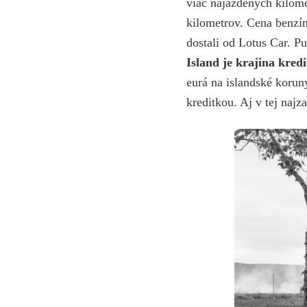
viac najazdených kilome
kilometrov. Cena benzí
dostali od Lotus Car. P
Island je krajina kred
eurá na islandské koruny
kreditkou. Aj v tej najz