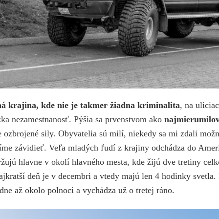
á krajina, kde nie je takmer žiadna kriminalita
, na ulicia
ízka nezamestnanosť. Pýšia sa prvenstvom ako
najmierumilov
 ozbrojené sily. Obyvatelia sú milí, niekedy sa mi zdali možn
síme závidieť. Veľa mladých ľudí z krajiny odchádza do Amer
ržujú hlavne v okolí hlavného mesta, kde žijú dve tretiny cel
ajkratší deň je v decembri a vtedy majú len 4 hodinky svetla.
dne až okolo polnoci a vychádza už o tretej ráno.