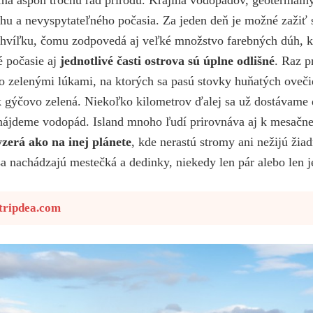
hu a nevyspytateľného počasia. Za jeden deň je možné zažiť s
hvíľku, čomu zodpovedá aj veľké množstvo farebných dúh, kt
 počasie aj
jednotlivé časti ostrova sú úplne odlišné
. Raz 
 zelenými lúkami, na ktorých sa pasú stovky huňatých oveči
ak gýčovo zelená. Niekoľko kilometrov ďalej sa už dostávame 
nájdeme vodopád. Island mnoho ľudí prirovnáva aj k mesačnej
zerá ako na inej plánete
, kde nerastú stromy ani nežijú žia
sa nachádzajú mestečká a dedinky, niekedy len pár alebo len
tripdea.com