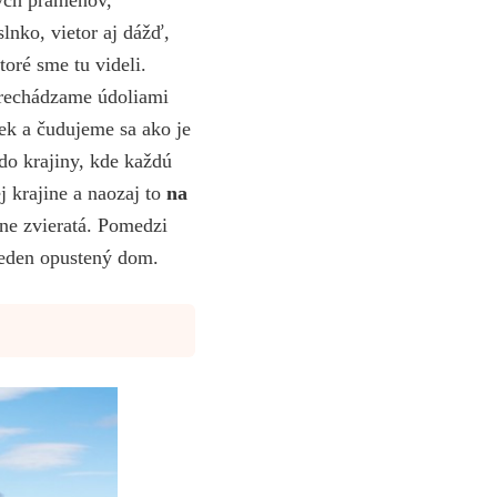
lnko, vietor aj dážď,
oré sme tu videli.
prechádzame údoliami
ek a čudujeme sa ako je
do krajiny, kde každú
 krajine a naozaj to
na
dne zvieratá. Pomedzi
 jeden opustený dom.