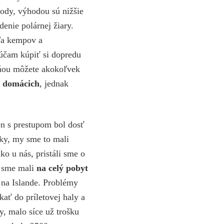
ody, výhodou sú nižšie
denie polárnej žiary.
eľa kempov a
rúčam kúpiť si dopredu
s ňou môžete akokoľvek
u domácich
, jednak
ten s prestupom bol dosť
nky, my sme to mali
o u nás, pristáli sme o
e sme mali
na celý pobyt
h na Islande. Problémy
ať do príletovej haly a
y, malo síce už trošku