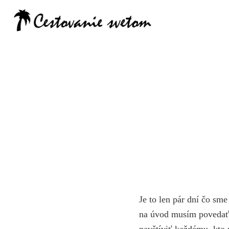
Cestovanie
Je to len pár dní čo sme
na úvod musím povedať,
navštíviť každému, kto