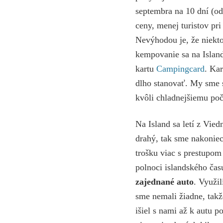
septembra na 10 dní (o
ceny, menej turistov pri
Nevýhodou je, že niekto
kempovanie sa na Island
kartu
Campingcard
. Ka
dlho stanovať. My sme
kvôli chladnejšiemu poč
Na Island sa letí z Vie
drahý, tak sme nakoniec
trošku viac s prestupom
polnoci islandského čas
zajednané auto
. Využi
sme nemali žiadne, takž
išiel s nami až k autu 