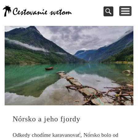
Cestovanie a
TIPY NA VÝLETY
VAŠE PRÍSPEVKY
DOVOLENKY
NÁVODY
dovolenky
Pomoc pri rezervácii
Cestujte s nami
Kde vycestovať
Inšpirujte sa
svetom
Nórsko a jeho fjordy
Odkedy chodíme karavanovať, Nórsko bolo od