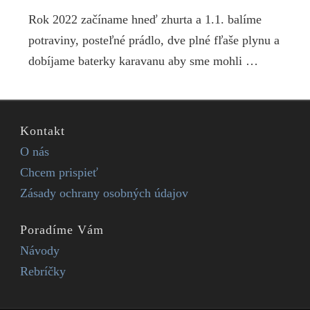
Rok 2022 začíname hneď zhurta a 1.1. balíme
potraviny, posteľné prádlo, dve plné fľaše plynu a
dobíjame baterky karavanu aby sme mohli …
Kontakt
O nás
Chcem prispieť
Zásady ochrany osobných údajov
Poradíme Vám
Návody
Rebríčky