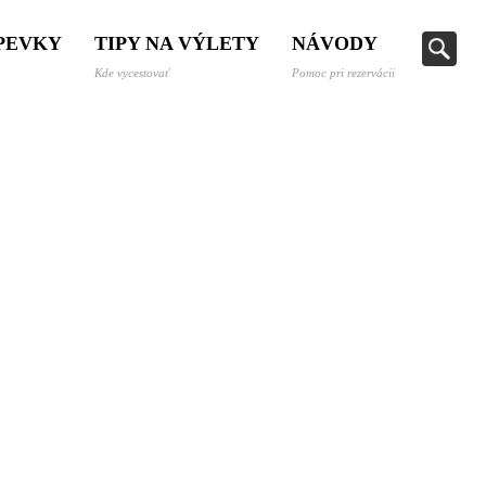
SPEVKY
TIPY NA VÝLETY
NÁVODY
Kde vycestovať
Pomoc pri rezervácii