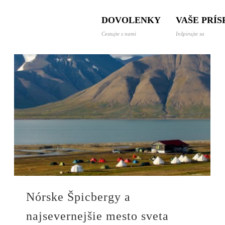
 a dovolenky svetom
DOVOLENKY
VAŠE PRÍ
Cestujte s nami
Inšpirujte sa
Nórske Špicbergy a
najsevernejšie mesto sveta