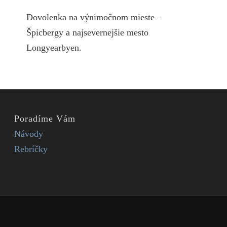
Dovolenka na výnimočnom mieste –
Špicbergy a najsevernejšie mesto
Longyearbyen.
Poradíme Vám
Návody
Rebríčky