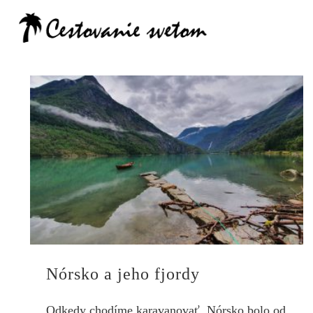
Cestovanie
Nórsko a jeho fjordy
Odkedy chodíme karavanovať, Nórsko bolo od