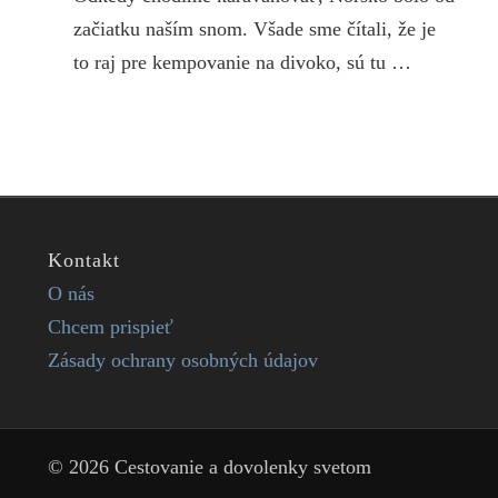
začiatku naším snom. Všade sme čítali, že je
to raj pre kempovanie na divoko, sú tu …
Kontakt
O nás
Chcem prispieť
Zásady ochrany osobných údajov
© 2026 Cestovanie a dovolenky svetom