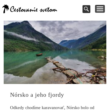
Cestovanie a
TIPY NA VÝLETY
VAŠE PRÍSPEVKY
DOVOLENKY
NÁVODY
dovolenky
Pomoc pri rezervácii
Cestujte s nami
Kde vycestovať
Inšpirujte sa
svetom
Nórsko a jeho fjordy
Odkedy chodíme karavanovať, Nórsko bolo od