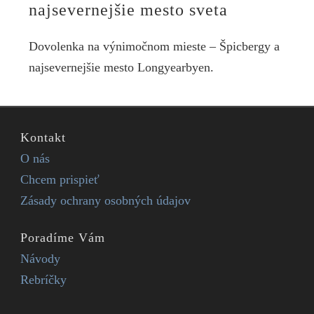
najsevernejšie mesto sveta
Dovolenka na výnimočnom mieste – Špicbergy a
najsevernejšie mesto Longyearbyen.
Kontakt
O nás
Chcem prispieť
Zásady ochrany osobných údajov
Poradíme Vám
Návody
Rebríčky