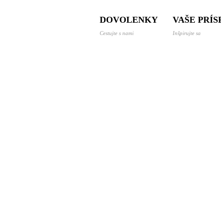
 a dovolenky svetom
DOVOLENKY
VAŠE PRÍ
Cestujte s nami
Inšpirujte sa