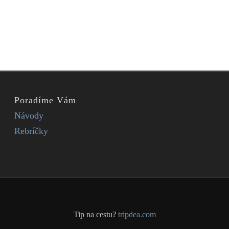
Poradíme Vám
Návody
Rebríčky
Tip na cestu?
tripdea.com