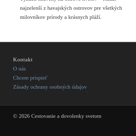
najzelenší z havajských ostrovov pre všetkých
milovníkov prírody a krásnych pláží.
Kontakt
O nás
Chcem prispieť
Zásady ochrany osobných údajov
© 2026 Cestovanie a dovolenky svetom