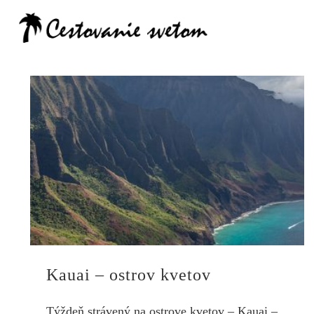
Cestovanie
Kauai – ostrov kvetov
Týždeň strávený na ostrove kvetov – Kauai –