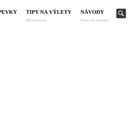
SPEVKY
TIPY NA VÝLETY
NÁVODY
Kde vycestovať
Pomoc pri rezervácii