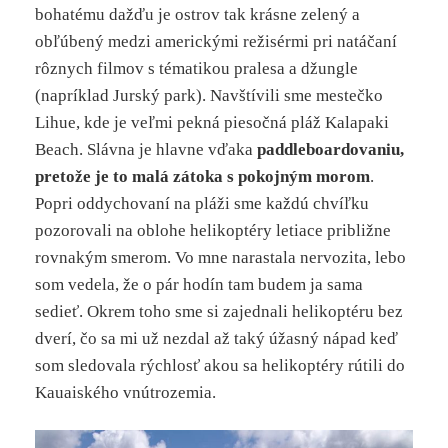
bohatému dažďu je ostrov tak krásne zelený a
obľúbený medzi americkými režisérmi pri natáčaní
rôznych filmov s tématikou pralesa a džungle
(napríklad Jurský park). Navštívili sme mestečko
Lihue, kde je veľmi pekná piesočná pláž Kalapaki
Beach. Slávna je hlavne vďaka
paddleboardovaniu,
pretože je to malá zátoka s pokojným morom
.
Popri oddychovaní na pláži sme každú chvíľku
pozorovali na oblohe helikoptéry letiace približne
rovnakým smerom. Vo mne narastala nervozita, lebo
som vedela, že o pár hodín tam budem ja sama
sedieť. Okrem toho sme si zajednali helikoptéru bez
dverí, čo sa mi už nezdal až taký úžasný nápad keď
som sledovala rýchlosť akou sa helikoptéry rútili do
Kauaiského vnútrozemia.