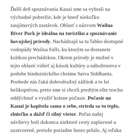
Ďalší deň spoznávania Kauai sme sa vybrali na
východné pobrežie, kde je hneď niekoľko
zaujímavých zastávok. Oblasť s názvom
Wailua
River Park je ideálna na turistiku a spoznávanie
havajskej prírody
. Nachádzajú sa tu ľahko dostupné
vodopády Wailua Falls, ku ktorým sa dostanete
krátkou prechádzkou. Okrem prírody je možné v
tejto oblasti vidieť aj kúsok kultúry a náboženstva v
podobe hinduistického chrámu Saiva Siddhanta.
Poobede nás čaká dobrodružný zážitok a to let
helikoptérou, preto sme si chceli predtým ešte trochu
oddýchnuť a využiť krásne počasie.
Počasie na
Kauai je kapitola sama o sebe, strieda sa tu teplo,
slniečko a dážď či silný vietor
. Počas našej
návštevy boli dokonca niektoré cesty zaplavené a
uzatvorené, pretože poriadne husto pršalo. Aj vďaka