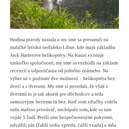
Hodina pravdy nastala a my sme sa presunuli na
maličké letisko neďaleko Lihue, kde majú základňu
Jack Harterove helikoptéry. Na Kauai existuje
niekoľko spoločností, my sme sa rozhodli na základe
recenzií a odporúčania od jedného známeho. Na
výber sú v podstate dve možnosti – helikoptéra bez
dverí a s dverami. My sme si povedali, že však s
dverami to je tak akurát pre dôchodcov a teda
samozrejme berieme tú bez. Keď som zdiaľky videla
našu mašinu pristávať, nechápala som, kde sa tam
vojde 5 ľudí. Prešli sme bezpečnostnými pokynmi,
odvážili nás (ľahší sedia vpredu, ťažší vzadu) a mňa