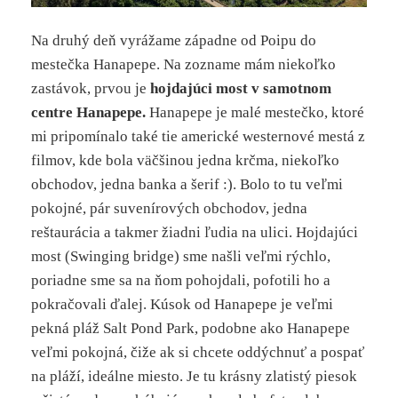
Na druhý deň vyrážame západne od Poipu do
mestečka Hanapepe. Na zozname mám niekoľko
zastávok, prvou je
hojdajúci most v samotnom
centre Hanapepe.
Hanapepe je malé mestečko, ktoré
mi pripomínalo také tie americké westernové mestá z
filmov, kde bola väčšinou jedna krčma, niekoľko
obchodov, jedna banka a šerif :). Bolo to tu veľmi
pokojné, pár suvenírových obchodov, jedna
reštaurácia a takmer žiadni ľudia na ulici. Hojdajúci
most (Swinging bridge) sme našli veľmi rýchlo,
poriadne sme sa na ňom pohojdali, pofotili ho a
pokračovali ďalej. Kúsok od Hanapepe je veľmi
pekná pláž Salt Pond Park, podobne ako Hanapepe
veľmi pokojná, čiže ak si chcete oddýchnuť a pospať
na pláží, ideálne miesto. Je tu krásny zlatistý piesok