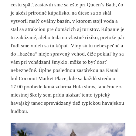
cestu späť, zastavili sme sa ešte pri Queen’s Bath, čo
je akési prírodné kúpalisko, na útese sa zo skál
vytvoril malý oválny bazén, v ktorom stojí voda a
stal sa atrakciou pre domácich aj turistov. Kúpanie je
tu zakázané, alebo teda na vlastné riziko, pretože pár
ľudí sme videli sa tu kúpať. Vlny sú tu nebezpečné a
do „bazéna“ nieje spravený vchod, čiže pokiaľ by sa
vám pri vchádzaní šmyklo, môže to byť dosť
nebezpečné. Úplne poslednou zastávkou na Kauai
bol Coconut Market Place, kde sa každú stredu o
17.00 poobede koná zdarma Hula show, tanečnice z
miestnej školy sem prídu ukázať tento typický
havajský tanec sprevádzaný tiež typickou havajskou
hudbou.