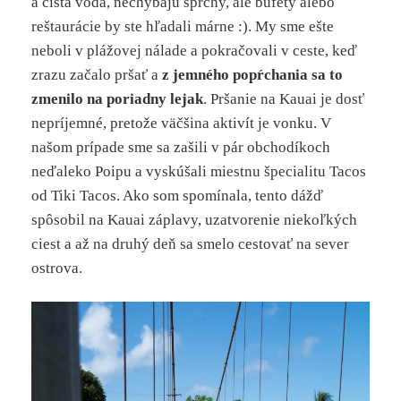
a čistá voda, nechýbajú sprchy, ale bufety alebo
reštaurácie by ste hľadali márne :). My sme ešte
neboli v plážovej nálade a pokračovali v ceste, keď
zrazu začalo pršať a
z jemného popŕchania sa to
zmenilo na poriadny lejak
. Pršanie na Kauai je dosť
nepríjemné, pretože väčšina aktivít je vonku. V
našom prípade sme sa zašili v pár obchodíkoch
neďaleko Poipu a vyskúšali miestnu špecialitu Tacos
od Tiki Tacos. Ako som spomínala, tento dážď
spôsobil na Kauai záplavy, uzatvorenie niekoľkých
ciest a až na druhý deň sa smelo cestovať na sever
ostrova.