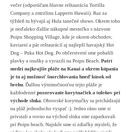
večer (odporúčam hlavne reštauráciu Tortilla
Company a zmrzlinu Lapperts Hawaii). Raz za
týždeň tu bývajú aj Hula tanečné shows. Okrem toho
je neďaleko ďalšie nákupné mestečko s názvom
Poipu Shopping Village, kde je okrem obchodov,
kaviarní a pár reštaurácií aj najlepší havajský Hot
Dog – Puka Hot Dog. Po občerstvení sme pobalili
plavky a osušky a vyrazili na Poipu Beach.
Patrí
medzi najkrajšie pláže na Kauai a okrem kúpania
je tu aj možnosť šnorchlovania hneď kúsok od
brehu
. Ďalšou výnimočnosťou tejto pláže je
každodenné
pozorovanie korytnačiek a tuleňov pri
východe slnka
. Obrovské korytnačky sa prichádzajú
na pláž jednoducho vyspať :). Jedno ráno sme si
privstali a rovno na východ slnka sme zaparkovali
pri Poipu beach. Najskôr sme si zdiaľky mysleli, že