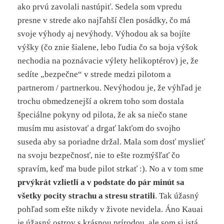
ako prvú zavolali nastúpiť. Sedela som vpredu
presne v strede ako najľahší člen posádky, čo má
svoje výhody aj nevýhody. Výhodou ak sa bojíte
výšky (čo znie šialene, lebo ľudia čo sa boja výšok
nechodia na poznávacie výlety helikoptérov) je, že
sedíte „bezpečne“ v strede medzi pilotom a
partnerom / partnerkou. Nevýhodou je, že výhľad je
trochu obmedzenejší a okrem toho som dostala
špeciálne pokyny od pilota, že ak sa niečo stane
musím mu asistovať a drgať lakťom do svojho
suseda aby sa poriadne držal. Mala som dosť myslieť
na svoju bezpečnosť, nie to ešte rozmýšľať čo
spravím, keď ma bude pilot strkať :). No a v tom sme
prvýkrát vzlietli a v podstate do pár minút sa
všetky pocity strachu a stresu stratili
. Tak úžasný
pohľad som ešte nikdy v živote nevidela. Áno Kauai
je úžasný ostrov s krásnou prírodou, ale som si istá,