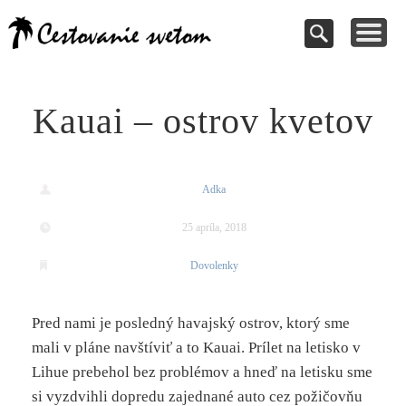
Cestovanie a
TIPY NA VÝLETY
VAŠE PRÍSPEVKY
DOVOLENKY
NÁVODY
dovolenky
Pomoc pri rezervácii
Cestujte s nami
Kde vycestovať
Inšpirujte sa
svetom
Kauai – ostrov kvetov
Adka
25 apríla, 2018
Dovolenky
Pred nami je posledný havajský ostrov, ktorý sme
mali v pláne navštíviť a to Kauai. Prílet na letisko v
Lihue prebehol bez problémov a hneď na letisku sme
si vyzdvihli dopredu zajednané auto cez požičovňu