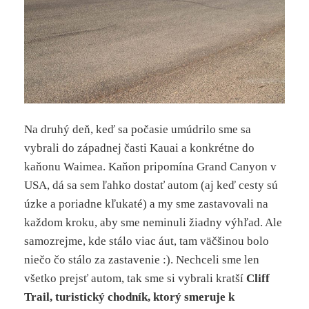
Na druhý deň, keď sa počasie umúdrilo sme sa
vybrali do západnej časti Kauai a konkrétne do
kaňonu Waimea. Kaňon pripomína Grand Canyon v
USA, dá sa sem ľahko dostať autom (aj keď cesty sú
úzke a poriadne kľukaté) a my sme zastavovali na
každom kroku, aby sme neminuli žiadny výhľad. Ale
samozrejme, kde stálo viac áut, tam väčšinou bolo
niečo čo stálo za zastavenie :). Nechceli sme len
všetko prejsť autom, tak sme si vybrali kratší
Cliff
Trail, turistický chodník, ktorý smeruje k