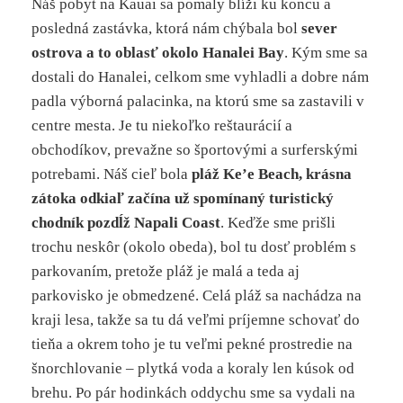
Náš pobyt na Kauai sa pomaly blíži ku koncu a
posledná zastávka, ktorá nám chýbala bol
sever
ostrova a to oblasť okolo Hanalei Bay
. Kým sme sa
dostali do Hanalei, celkom sme vyhladli a dobre nám
padla výborná palacinka, na ktorú sme sa zastavili v
centre mesta. Je tu niekoľko reštaurácií a
obchodíkov, prevažne so športovými a surferskými
potrebami. Náš cieľ bola
pláž Ke’e Beach, krásna
zátoka odkiaľ začína už spomínaný turistický
chodník pozdĺž Napali Coast
. Keďže sme prišli
trochu neskôr (okolo obeda), bol tu dosť problém s
parkovaním, pretože pláž je malá a teda aj
parkovisko je obmedzené. Celá pláž sa nachádza na
kraji lesa, takže sa tu dá veľmi príjemne schovať do
tieňa a okrem toho je tu veľmi pekné prostredie na
šnorchlovanie – plytká voda a koraly len kúsok od
brehu. Po pár hodinkách oddychu sme sa vydali na