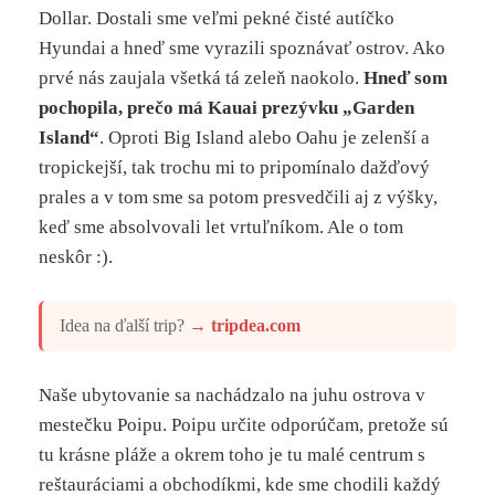
Dollar. Dostali sme veľmi pekné čisté autíčko
Hyundai a hneď sme vyrazili spoznávať ostrov. Ako
prvé nás zaujala všetká tá zeleň naokolo.
Hneď som
pochopila, prečo má Kauai prezývku „Garden
Island“
. Oproti Big Island alebo Oahu je zelenší a
tropickejší, tak trochu mi to pripomínalo dažďový
prales a v tom sme sa potom presvedčili aj z výšky,
keď sme absolvovali let vrtuľníkom. Ale o tom
neskôr :).
Idea na ďalší trip?
→
tripdea.com
Naše ubytovanie sa nachádzalo na juhu ostrova v
mestečku Poipu. Poipu určite odporúčam, pretože sú
tu krásne pláže a okrem toho je tu malé centrum s
reštauráciami a obchodíkmi, kde sme chodili každý