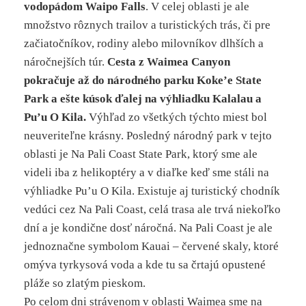
vodopádom Waipo Falls
. V celej oblasti je ale
množstvo rôznych trailov a turistických trás, či pre
začiatočníkov, rodiny alebo milovníkov dlhších a
náročnejších túr.
Cesta z Waimea Canyon
pokračuje až do národného parku Koke’e State
Park a ešte kúsok ďalej na výhliadku Kalalau a
Pu’u O Kila.
Výhľad zo všetkých týchto miest bol
neuveriteľne krásny. Posledný národný park v tejto
oblasti je Na Pali Coast State Park, ktorý sme ale
videli iba z helikoptéry a v diaľke keď sme stáli na
výhliadke Pu’u O Kila. Existuje aj turistický chodník
vedúci cez Na Pali Coast, celá trasa ale trvá niekoľko
dní a je kondične dosť náročná. Na Pali Coast je ale
jednoznačne symbolom Kauai – červené skaly, ktoré
omýva tyrkysová voda a kde tu sa črtajú opustené
pláže so zlatým pieskom.
Po celom dni strávenom v oblasti Waimea sme na