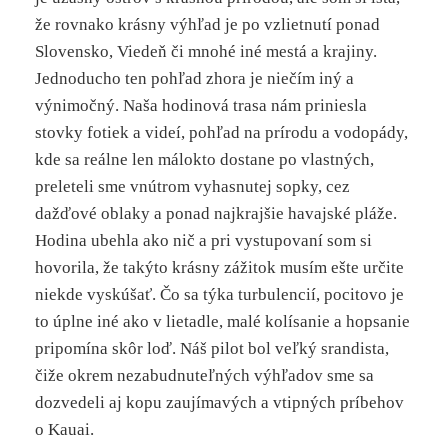
že rovnako krásny výhľad je po vzlietnutí ponad
Slovensko, Viedeň či mnohé iné mestá a krajiny.
Jednoducho ten pohľad zhora je niečím iný a
výnimočný. Naša hodinová trasa nám priniesla
stovky fotiek a videí, pohľad na prírodu a vodopády,
kde sa reálne len málokto dostane po vlastných,
preleteli sme vnútrom vyhasnutej sopky, cez
dažďové oblaky a ponad najkrajšie havajské pláže.
Hodina ubehla ako nič a pri vystupovaní som si
hovorila, že takýto krásny zážitok musím ešte určite
niekde vyskúšať. Čo sa týka turbulencií, pocitovo je
to úplne iné ako v lietadle, malé kolísanie a hopsanie
pripomína skôr loď. Náš pilot bol veľký srandista,
čiže okrem nezabudnuteľných výhľadov sme sa
dozvedeli aj kopu zaujímavých a vtipných príbehov
o Kauai.