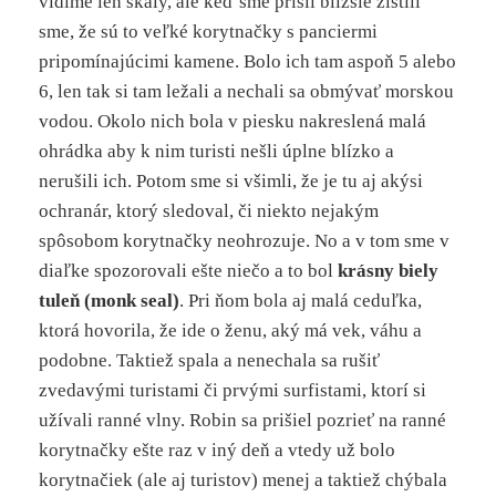
vidíme len skaly, ale keď sme prišli bližšie zistili
sme, že sú to veľké korytnačky s panciermi
pripomínajúcimi kamene. Bolo ich tam aspoň 5 alebo
6, len tak si tam ležali a nechali sa obmývať morskou
vodou. Okolo nich bola v piesku nakreslená malá
ohrádka aby k nim turisti nešli úplne blízko a
nerušili ich. Potom sme si všimli, že je tu aj akýsi
ochranár, ktorý sledoval, či niekto nejakým
spôsobom korytnačky neohrozuje. No a v tom sme v
diaľke spozorovali ešte niečo a to bol
krásny biely
tuleň (monk seal)
. Pri ňom bola aj malá ceduľka,
ktorá hovorila, že ide o ženu, aký má vek, váhu a
podobne. Taktiež spala a nenechala sa rušiť
zvedavými turistami či prvými surfistami, ktorí si
užívali ranné vlny. Robin sa prišiel pozrieť na ranné
korytnačky ešte raz v iný deň a vtedy už bolo
korytnačiek (ale aj turistov) menej a taktiež chýbala