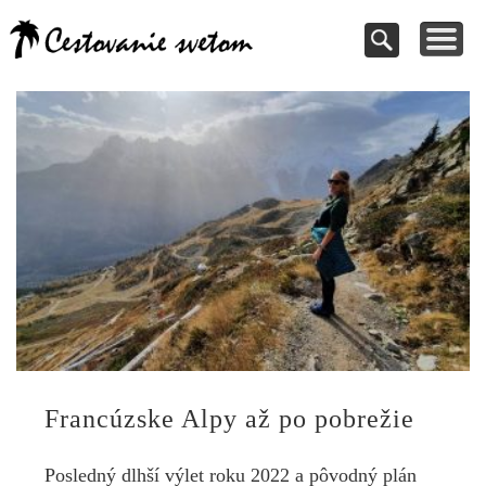
Cestovanie a
TIPY NA VÝLETY
VAŠE PRÍSPEVKY
DOVOLENKY
NÁVODY
dovolenky
Pomoc pri rezervácii
Cestujte s nami
Kde vycestovať
Inšpirujte sa
svetom
Francúzske Alpy až po pobrežie
Posledný dlhší výlet roku 2022 a pôvodný plán