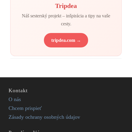
Tripdea
Náš sesterský projekt – inšpirácia a tipy na vaše
cesty.
tripdea.com →
Kontakt
O nás
Chcem prispieť
Zásady ochrany osobných údajov