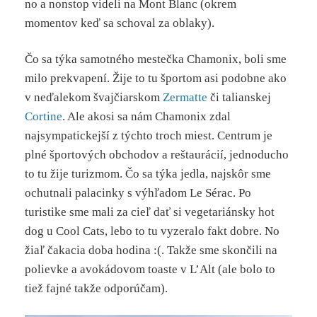
no a nonstop videli na Mont Blanc (okrem
momentov keď sa schoval za oblaky).
Čo sa týka samotného mestečka Chamonix, boli sme
milo prekvapení. Žije to tu športom asi podobne ako
v neďalekom švajčiarskom
Zermatte
či talianskej
Cortine
. Ale akosi sa nám Chamonix zdal
najsympatickejší z týchto troch miest. Centrum je
plné športových obchodov a reštaurácií, jednoducho
to tu žije turizmom. Čo sa týka jedla, najskôr sme
ochutnali palacinky s výhľadom Le Sérac. Po
turistike sme mali za cieľ dať si vegetariánsky hot
dog u Cool Cats, lebo to tu vyzeralo fakt dobre. No
žiaľ čakacia doba hodina :(. Takže sme skončili na
polievke a avokádovom toaste v L’Alt (ale bolo to
tiež fajné takže odporúčam).