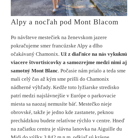
Alpy a nocľah pod Mont Blacom
Po návšteve mestečiek na ženevskom jazere
pokračujeme smer francúzske Alpy a dlho
očakávaný Chamonix.
Už z diaľnice na nás vykuknú
viacere štvortisícovky a samozrejme medzi nimi aj
samotný Mont Blanc
. Počasie nám prialo a teda sme
mali celý čas až kým sme prišli do Chamonix
nádherné výhľady. Kedže toto lyžiarske stredisko
patrí medzi najslávnejšie v Európe o parkovacie
miesta sa naozaj nemusíte báť. Mestečko nieje
obrovské, takže je jedno kde zastanete, peknou
prechádzkou budete relatívne rýchlo v centre. Hneď
na začiatku centra je slávna lanovka na Aiguille du
Midi do výšky 3.842 m.n.m. odkiaľ sú krásne