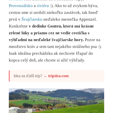
Provensálsko
a
riviéru
:). Ako to už zvykom býva,
cestou sme si urobili niekoľko zastávok, tak hneď
prvú v
Švajčiarsku
neďaleko mestečka Appenzel.
Konkrétne
v dedinke Gonten, ktorá má krásne
zelené lúky a priamo cez ne vedie cestička s
výhľadmi na neďaleké švajčiarske hory.
Pozor na
množstvo kráv a sem tam nejakého strážneho psa :).
Inak ideálna prechádzka ak nechcete šľapať do
kopca celý deň, ale chcete si užiť výhľady.
Idea na ďalší trip?
→
tripdea.com