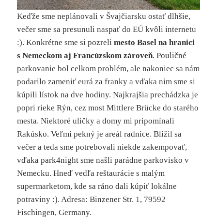
Keďže sme neplánovali v Švajčiarsku ostať dlhšie,
večer sme sa presunuli naspať do EÚ kvôli internetu
:). Konkrétne sme si pozreli
mesto Basel na hranici
s Nemeckom aj Francúzskom zároveň
. Pouličné
parkovanie bol celkom problém, ale nakoniec sa nám
podarilo zameniť eurá za franky a vďaka nim sme si
kúpili lístok na dve hodiny. Najkrajšia prechádzka je
popri rieke Rýn, cez most Mittlere Brücke do starého
mesta. Niektoré uličky a domy mi pripomínali
Rakúsko. Veľmi pekný je areál radnice. Blížil sa
večer a teda sme potrebovali niekde zakempovať,
vďaka park4night sme našli parádne parkovisko v
Nemecku. Hneď vedľa reštaurácie s malým
supermarketom, kde sa ráno dali kúpiť lokálne
potraviny :). Adresa: Binzener Str. 1, 79592
Fischingen, Germany.