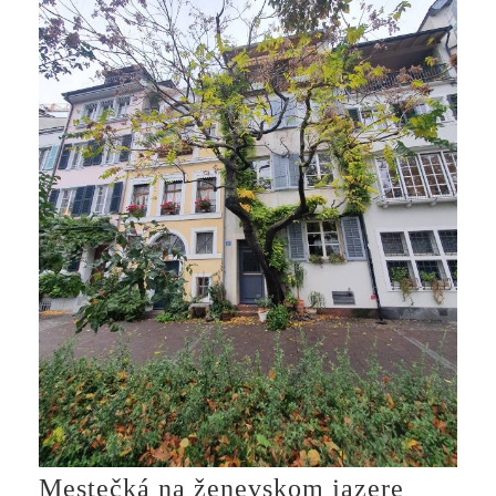
Mestečká na ženevskom jazere