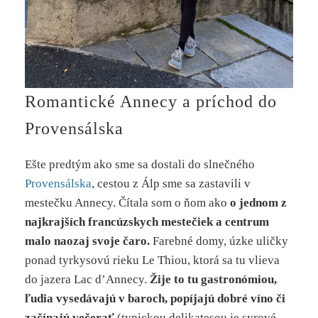
Romantické Annecy a príchod do
Provensálska
Ešte predtým ako sme sa dostali do slnečného
Provensálska
, cestou z Álp sme sa zastavili v
mestečku Annecy. Čítala som o ňom ako
o jednom z
najkrajších francúzskych mestečiek a centrum
malo naozaj svoje čaro.
Farebné domy, úzke uličky
ponad tyrkysovú rieku Le Thiou, ktorá sa tu vlieva
do jazera Lac d’Annecy.
Žije to tu gastronómiou,
ľudia vysedávajú v baroch, popíjajú dobré víno či
začínajú večerať
(typickou delikatesou je syrové