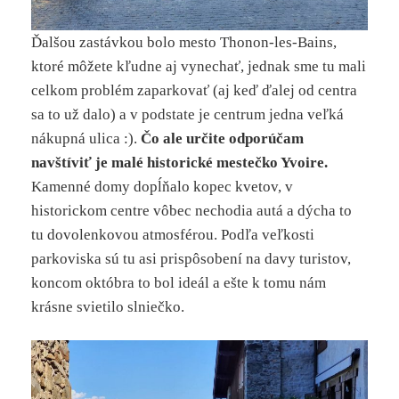
Ďalšou zastávkou bolo mesto Thonon-les-Bains,
ktoré môžete kľudne aj vynechať, jednak sme tu mali
celkom problém zaparkovať (aj keď ďalej od centra
sa to už dalo) a v podstate je centrum jedna veľká
nákupná ulica :).
Čo ale určite odporúčam
navštíviť je malé historické mestečko Yvoire.
Kamenné domy dopĺňalo kopec kvetov, v
historickom centre vôbec nechodia autá a dýcha to
tu dovolenkovou atmosférou. Podľa veľkosti
parkoviska sú tu asi prispôsobení na davy turistov,
koncom októbra to bol ideál a ešte k tomu nám
krásne svietilo slniečko.