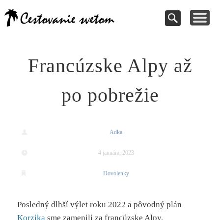
Cestovanie a
TIPY NA VÝLETY
VAŠE PRÍSPEVKY
DOVOLENKY
NÁVODY
dovolenky
Pomoc pri rezervácii
Cestujte s nami
Kde vycestovať
Inšpirujte sa
svetom
Francúzske Alpy až
po pobrežie
Adka
4 januára, 2023
Dovolenky
Posledný dlhší výlet roku 2022 a pôvodný plán
Korzika
sme zamenili za francúzske Alpy,