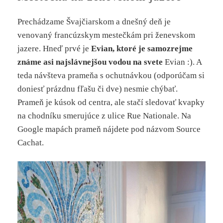
Prechádzame Švajčiarskom a dnešný deň je
venovaný francúzskym mestečkám pri ženevskom
jazere. Hneď prvé je
Evian, ktoré je samozrejme
známe asi najslávnejšou vodou na svete
Evian :). A
teda návšteva prameňa s ochutnávkou (odporúčam si
doniesť prázdnu fľašu či dve) nesmie chýbať.
Prameň je kúsok od centra, ale stačí sledovať kvapky
na chodníku smerujúce z ulice Rue Nationale. Na
Google mapách prameň nájdete pod názvom Source
Cachat.