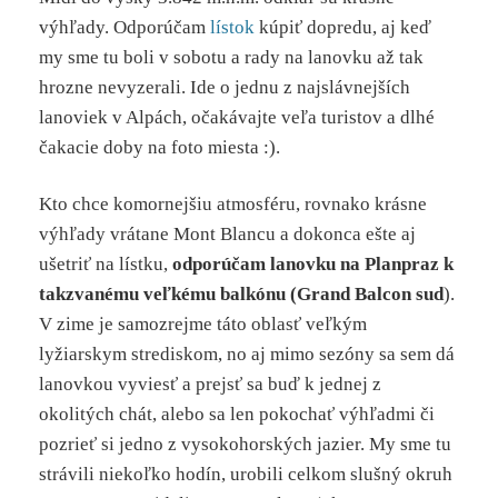
výhľady. Odporúčam
lístok
kúpiť dopredu, aj keď
my sme tu boli v sobotu a rady na lanovku až tak
hrozne nevyzerali. Ide o jednu z najslávnejších
lanoviek v Alpách, očakávajte veľa turistov a dlhé
čakacie doby na foto miesta :).
Kto chce komornejšiu atmosféru, rovnako krásne
výhľady vrátane Mont Blancu a dokonca ešte aj
ušetriť na lístku,
odporúčam lanovku na Planpraz k
takzvanému veľkému balkónu (Grand Balcon sud
).
V zime je samozrejme táto oblasť veľkým
lyžiarskym strediskom, no aj mimo sezóny sa sem dá
lanovkou vyviesť a prejsť sa buď k jednej z
okolitých chát, alebo sa len pokochať výhľadmi či
pozrieť si jedno z vysokohorských jazier. My sme tu
strávili niekoľko hodín, urobili celkom slušný okruh