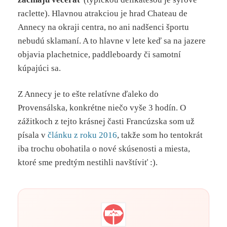
raclette). Hlavnou atrakciou je hrad Chateau de
Annecy na okraji centra, no ani nadšenci športu
nebudú sklamaní. A to hlavne v lete keď sa na jazere
objavia plachetnice, paddleboardy či samotní
kúpajúci sa.
Z Annecy je to ešte relatívne ďaleko do
Provensálska, konkrétne niečo vyše 3 hodín. O
zážitkoch z tejto krásnej časti Francúzska som už
písala v
článku z roku 2016
, takže som ho tentokrát
iba trochu obohatila o nové skúsenosti a miesta,
ktoré sme predtým nestihli navštíviť :).