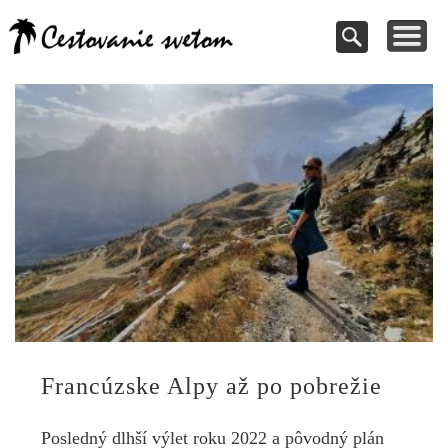
Cestovanie a
TIPY NA VÝLETY
VAŠE PRÍSPEVKY
DOVOLENKY
NÁVODY
dovolenky
Pomoc pri rezervácii
Cestujte s nami
Kde vycestovať
Inšpirujte sa
svetom
Francúzske Alpy až po pobrežie
Posledný dlhší výlet roku 2022 a pôvodný plán