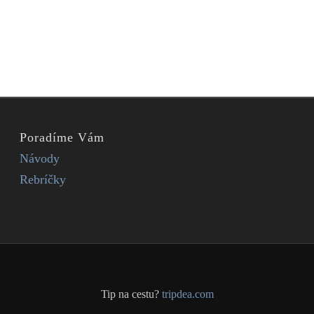
Poradíme Vám
Návody
Rebríčky
Tip na cestu?
tripdea.com