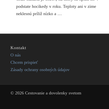
podstate hocikedy v roku. Teploty ani v zime
neklesnú príliž nízko a …
Kontakt
O nás
Chcem prispieť
Zásady ochrany osobných údajov
© 2026 Cestovanie a dovolenky svetom