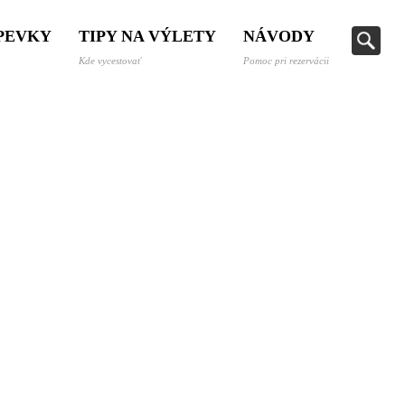
SPEVKY
TIPY NA VÝLETY
NÁVODY
Kde vycestovať
Pomoc pri rezervácii