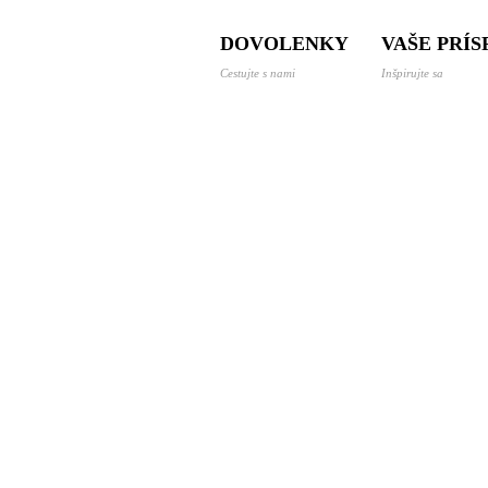
 a dovolenky svetom
DOVOLENKY
VAŠE PRÍ
Cestujte s nami
Inšpirujte sa