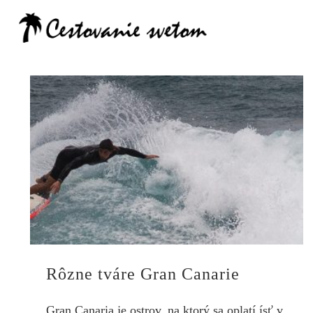
Cestovanie
Rôzne tváre Gran Canarie
Gran Canaria je ostrov, na ktorý sa oplatí ísť v