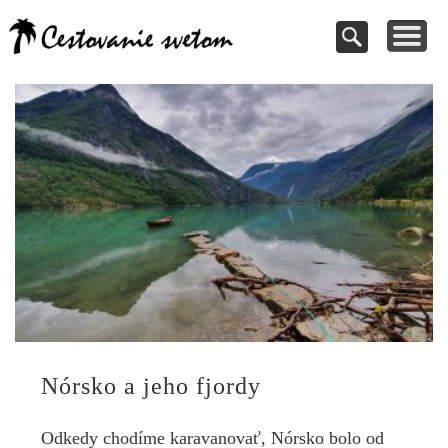
Cestovanie a
TIPY NA VÝLETY
VAŠE PRÍSPEVKY
DOVOLENKY
NÁVODY
dovolenky
Pomoc pri rezervácii
Cestujte s nami
Kde vycestovať
Inšpirujte sa
svetom
Nórsko a jeho fjordy
Odkedy chodíme karavanovať, Nórsko bolo od