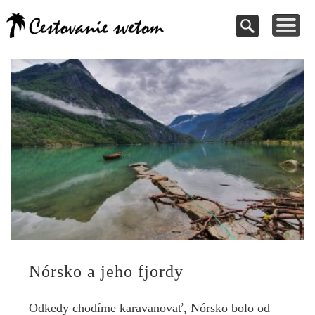
Cestovanie a
TIPY NA VÝLETY
VAŠE PRÍSPEVKY
DOVOLENKY
NÁVODY
dovolenky
Pomoc pri rezervácii
Cestujte s nami
Kde vycestovať
Inšpirujte sa
svetom
Nórsko a jeho fjordy
Odkedy chodíme karavanovať, Nórsko bolo od