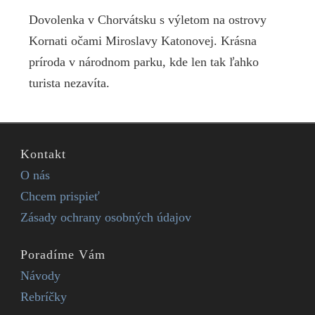
Dovolenka v Chorvátsku s výletom na ostrovy
Kornati očami Miroslavy Katonovej. Krásna
príroda v národnom parku, kde len tak ľahko
turista nezavíta.
Kontakt
O nás
Chcem prispieť
Zásady ochrany osobných údajov
Poradíme Vám
Návody
Rebríčky