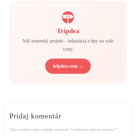
Tripdea
Náš sesterský projekt – inšpirácia a tipy na vaše
cesty.
tripdea.com →
Pridaj komentár
Vaša e-mailová adresa nebude zverejnená.
Vyžadované polia sú označené
*