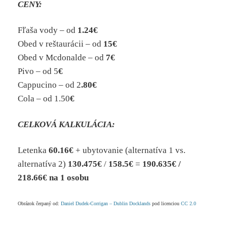
CENY:
Fľaša vody – od
1
.24
€
Obed v reštaurácii – od
15€
Obed v Mcdonalde – od
7€
Pivo – od
5
€
Cappucino – od
2
.80€
Cola – od
1.50
€
CELKOVÁ KALKULÁCIA:
Letenka
60.16€
+ ubytovanie (alternatíva 1 vs.
alternatíva 2)
130.475€
/
158.5€
=
190.635
€
/
218.66€
na 1 osobu
Obrázok čerpaný od:
Daniel Dudek-Corrigan – Dublin Docklands
pod licenciou
CC 2.0