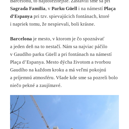
Barcelonu, to najdôležitejšie. Zastavili sme sa pri
Sagrada
Familia
, v
Parku
Güell
i na námestí
Plaça
d’Espanya
pri tzv. spievajúcich fontánach, ktoré
i napriek tomu, že nespievali, boli krásne.
Barcelona
je mesto, v ktorom je čo spoznávať
a jeden deň na to nestačí. Nám sa najviac páčilo
v Gaudího parku Güell a pri fontánach na námestí
Plaça d’Espanya. Mesto dýcha životom a tvorbou
Gaudího na každom kroku a má veľmi pokojnú
a príjemnú atmosféru. Všade kde sme sa pozreli bolo
niečo pekné a zaujímavé.