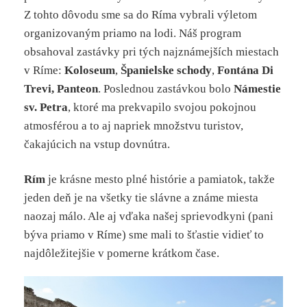
Z tohto dôvodu sme sa do Ríma vybrali výletom
organizovaným priamo na lodi. Náš program
obsahoval zastávky pri tých najznámejších miestach
v Ríme:
Koloseum
,
Španielske
schody
,
Fontána
Di
Trevi, Panteon
. Poslednou zastávkou bolo
Námestie
sv.
Petra
, ktoré ma prekvapilo svojou pokojnou
atmosférou a to aj napriek množstvu turistov,
čakajúcich na vstup dovnútra.
Rím
je krásne mesto plné histórie a pamiatok, takže
jeden deň je na všetky tie slávne a známe miesta
naozaj málo. Ale aj vďaka našej sprievodkyni (pani
býva priamo v Ríme) sme mali to šťastie vidieť to
najdôležitejšie v pomerne krátkom čase.