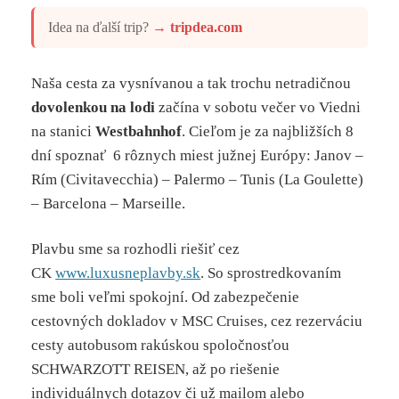
Idea na ďalší trip?
→
tripdea.com
Naša cesta za vysnívanou a tak trochu netradičnou
dovolenkou na lodi
začína v sobotu večer vo Viedni
na stanici
Westbahnhof
. Cieľom je za najbližších 8
dní spoznať 6 rôznych miest južnej Európy: Janov –
Rím (Civitavecchia) – Palermo – Tunis (La Goulette)
– Barcelona – Marseille.
Plavbu sme sa rozhodli riešiť cez
CK
www.luxusneplavby.sk
. So sprostredkovaním
sme boli veľmi spokojní. Od zabezpečenie
cestovných dokladov v MSC Cruises, cez rezerváciu
cesty autobusom rakúskou spoločnosťou
SCHWARZOTT REISEN, až po riešenie
individuálnych dotazov či už mailom alebo