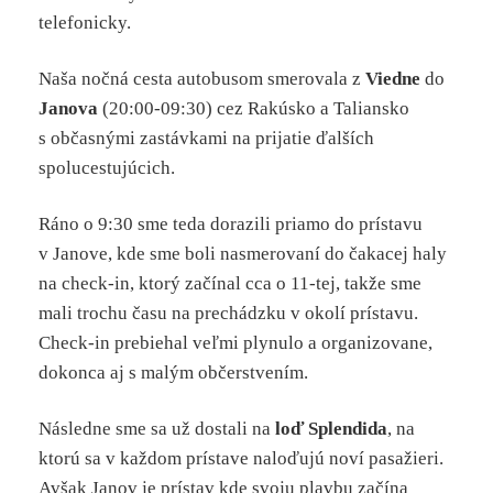
telefonicky.
Naša nočná cesta autobusom smerovala z
Viedne
do
Janova
(20:00-09:30) cez Rakúsko a Taliansko
s občasnými zastávkami na prijatie ďalších
spolucestujúcich.
Ráno o 9:30 sme teda dorazili priamo do prístavu
v Janove, kde sme boli nasmerovaní do čakacej haly
na check-in, ktorý začínal cca o 11-tej, takže sme
mali trochu času na prechádzku v okolí prístavu.
Check-in prebiehal veľmi plynulo a organizovane,
dokonca aj s malým občerstvením.
Následne sme sa už dostali na
loď Splendida
, na
ktorú sa v každom prístave naloďujú noví pasažieri.
Avšak Janov je prístav kde svoju plavbu začína