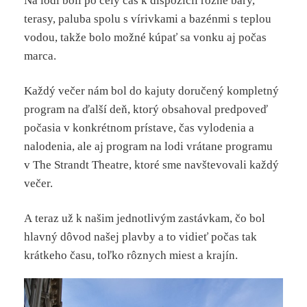
Na lodi boli po celý čas k dispozícii rôzne bary,
terasy, paluba spolu s vírivkami a bazénmi s teplou
vodou, takže bolo možné kúpať sa vonku aj počas
marca.
Každý večer nám bol do kajuty doručený kompletný
program na ďalší deň, ktorý obsahoval predpoveď
počasia v konkrétnom prístave, čas vylodenia a
nalodenia, ale aj program na lodi vrátane programu
v The Strandt Theatre, ktoré sme navštevovali každý
večer.
A teraz už k našim jednotlivým zastávkam, čo bol
hlavný dôvod našej plavby a to vidieť počas tak
krátkeho času, toľko rôznych miest a krajín.