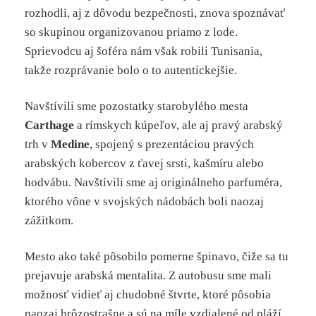
rozhodli, aj z dôvodu bezpečnosti, znova spoznávať
so skupinou organizovanou priamo z lode.
Sprievodcu aj šoféra nám však robili Tunisania,
takže rozprávanie bolo o to autentickejšie.
Navštívili sme pozostatky starobylého mesta
Carthage
a rímskych kúpeľov, ale aj pravý arabský
trh v
Medine
, spojený s prezentáciou pravých
arabských kobercov z ťavej srsti, kašmíru alebo
hodvábu. Navštívili sme aj originálneho parfuméra,
ktorého vône v svojských nádobách boli naozaj
zážitkom.
Mesto ako také pôsobilo pomerne špinavo, čiže sa tu
prejavuje arabská mentalita. Z autobusu sme mali
možnosť vidieť aj chudobné štvrte, ktoré pôsobia
naozaj hrôzostrašne a sú na míle vzdialené od pláží