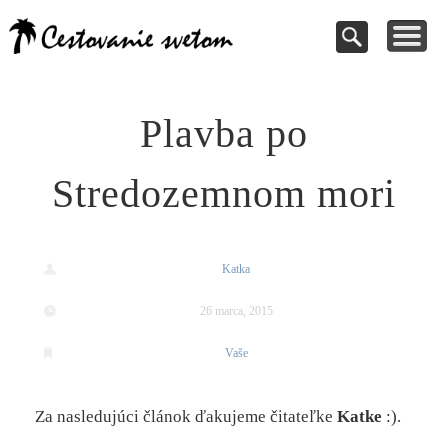
Cestovanie a
TIPY NA VÝLETY
VAŠE PRÍSPEVKY
DOVOLENKY
NÁVODY
dovolenky
Pomoc pri rezervácii
Cestujte s nami
Kde vycestovať
Inšpirujte sa
svetom
Plavba po
Stredozemnom mori
Katka
26 marca, 2015
Vaše
Za nasledujúci článok ďakujeme čitateľke
Katke
:).