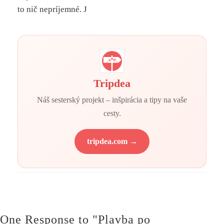
to nič nepríjemné. J
Tripdea
Náš sesterský projekt – inšpirácia a tipy na vaše
cesty.
tripdea.com →
One Response to "Plavba po