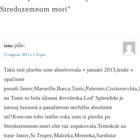
Stredozemnom mori"
píše:
táňa
25 augusta, 2015 o 1:18 pm
Takú istú plavbu som absolvovala v januári 2013,lenže v
opačnom
poradí:Janov,Marseille,Barca,Tunis,Palermo,Civitavecchia
na Tunis to bola úžasná dovolenka.Loď Splendida je
naozaj luxusná a pasažierom nechýba absolutne
nič!Koncom toho istého roka som si plavbu po
Stredozemnom mori ešte raz zopakovala.Tentokrát na
trase Janov,St.Tropez,Malorka,Menorka,Sardínia-