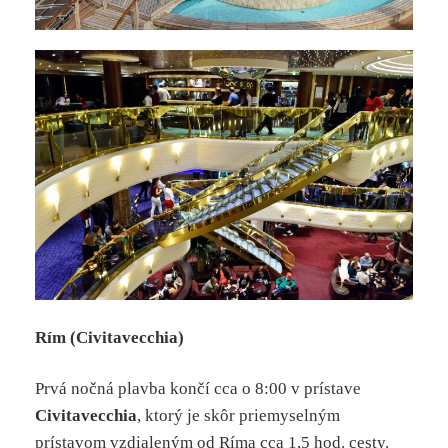
Rím (Civitavecchia)
Prvá nočná plavba končí cca o 8:00 v prístave
Civitavecchia
, ktorý je skôr priemyselným
prístavom vzdialeným od Ríma cca 1,5 hod. cesty.