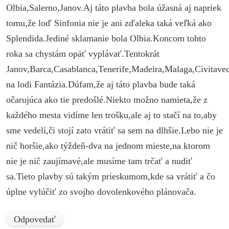
Olbia,Salerno,Janov.Aj táto plavba bola úžasná aj napriek
tomu,že loď Sinfonia nie je ani zďaleka taká veľká ako
Splendida.Jediné sklamanie bola Olbia.Koncom tohto
roka sa chystám opäť vyplávať.Tentokrát
Janov,Barca,Casablanca,Tenerife,Madeira,Malaga,Civitave
na lodi Fantázia.Dúfam,že aj táto plavba bude taká
očarujúca ako tie predošlé.Niekto možno namieta,že z
každého mesta vidíme len trošku,ale aj to stačí na to,aby
sme vedeli,či stojí zato vrátiť sa sem na dlhšie.Lebo nie je
nič horšie,ako týždeň-dva na jednom mieste,na ktorom
nie je nič zaujímavé,ale musíme tam trčať a nudiť
sa.Tieto plavby sú takým prieskumom,kde sa vrátiť a čo
úplne vylúčiť zo svojho dovolenkového plánovača.
Odpovedať