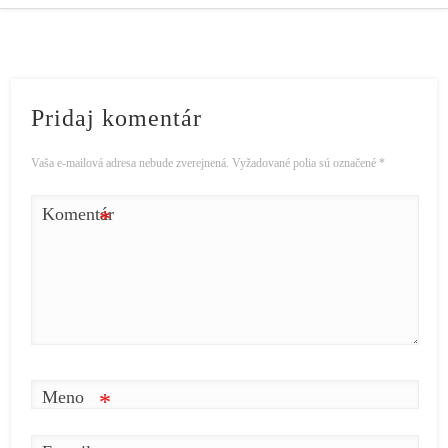
Pridaj komentár
Vaša e-mailová adresa nebude zverejnená.
Vyžadované polia sú označené
*
Komentár
*
Meno
*