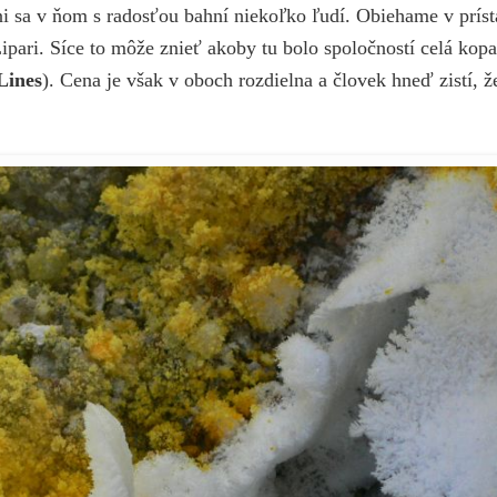
i sa v ňom s radosťou bahní niekoľko ľudí. Obiehame v príst
pari. Síce to môže znieť akoby tu bolo spoločností celá kopa
Lines
). Cena je však v oboch rozdielna a človek hneď zistí, ž