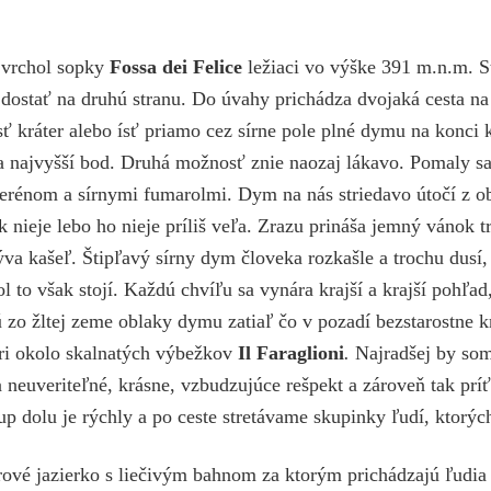
 vrchol sopky
Fossa dei Felice
ležiaci vo výške 391 m.n.m. S
ostať na druhú stranu. Do úvahy prichádza dvojaká cesta na
 kráter alebo ísť priamo cez sírne pole plné dymu na konci k
a najvyšší bod. Druhá možnosť znie naozaj lákavo. Pomaly s
erénom a sírnymi fumarolmi. Dym na nás striedavo útočí z o
k nieje lebo ho nieje príliš veľa. Zrazu prináša jemný vánok t
va kašeľ. Štipľavý sírny dym človeka rozkašle a trochu dusí, 
l to však stojí. Každú chvíľu sa vynára krajší a krajší pohľad,
ú zo žltej zeme oblaky dymu zatiaľ čo v pozadí bezstarostne k
ri okolo skalnatých výbežkov
Il Faraglioni
.
Najradšej by som
 neuveriteľné, krásne, vzbudzujúce rešpekt a zároveň tak prí
p dolu je rýchly a po ceste stretávame skupinky ľudí, ktorých
vé jazierko s liečivým bahnom za ktorým prichádzajú ľudia 