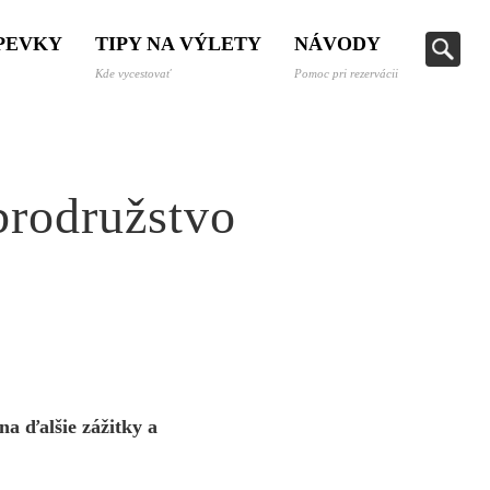
SPEVKY
TIPY NA VÝLETY
NÁVODY
Kde vycestovať
Pomoc pri rezervácii
brodružstvo
a ďalšie zážitky a