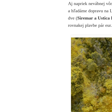
Aj napriek nevábnej vôn
a hľadáme dopravu na Li
dve (
Siremar a Ustica 
rovnakej plavbe pár eur.