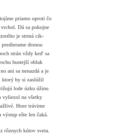
tojíme priamo oproti čo
 vrchol. Dá sa pokojne
torého je strmá cik-
a predierame drsnou
boch strán vždy keď sa
rochu hustejší oblak
no ani sa nenazdá a je
 ktorý by si zaslúžil
rižujú lode úzku úžinu
 vyliezol na všetky
ťažlivé. Hore trávime
 výstup ešte len čaká.
z rôznych kútov sveta.