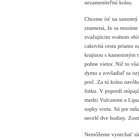
nezameniteľnú krásu.
Chceme ísť na samotný
znamená, že sa musíme d
zvažujúcim svahom obísť
cakovitá cesta priamo n
krajinou s kamenistým t
pohne vietor. Nič to vša
dymu a zovšadiaľ sa ozý
preč. Za tú krásu navôko
fotku. V popredí stúpaj
medzi Vulcanom a Lipa
sopky sveta. Sú pre mňa
necelé dve hodiny. Zostu
Nemôžeme vynechať síro