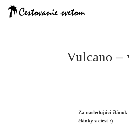
Cestovanie
Vulcano – 
Za nasledujúci článok 
články z ciest :)