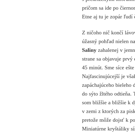
pričom sa ide po čiern
Etne aj tu je zopár ľudí
Z ničoho nič končí lávo
úžasný pohľad nielen na
Saliny
zahalenej v jemno
strane sa objavuje prvý
45 minút. Sme síce ešte 
Najfascinujúcejší je vš
zapáchajúceho bieleho d
do sýto žltého odtieňa
som bližšie a bližšie k
v zemi z ktorých za pis
pretože môže dojsť k po
Miniatúrne kryštáliky s