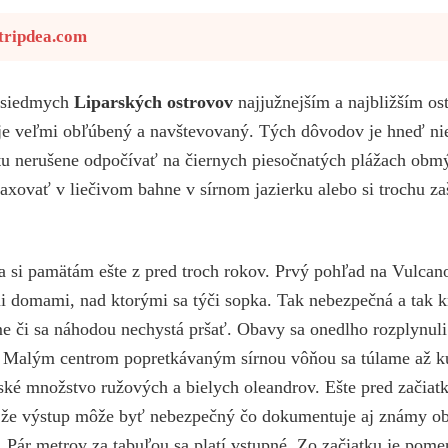
tripdea.com
h siedmych
Liparských ostrovov
najjužnejším a najbližším o
 je veľmi obľúbený a navštevovaný. Tých dôvodov je hneď ni
a tu nerušene odpočívať na čiernych piesočnatých plážach o
ovať v liečivom bahne v sírnom jazierku alebo si trochu zaš
 si pamätám ešte z pred troch rokov. Prvý pohľad na Vulcano
i domami, nad ktorými sa týči sopka. Tak nebezpečná a tak k
e či sa náhodou nechystá pršať. Obavy sa onedlho rozplynuli
. Malým centrom popretkávaným sírnou vôňou sa túlame až ku
ké množstvo ružových a bielych oleandrov. Ešte pred začiatk
, že výstup môže byť nebezpečný čo dokumentuje aj známy o
 Pár metrov za tabuľou sa platí vstupné. Zo začiatku je pome