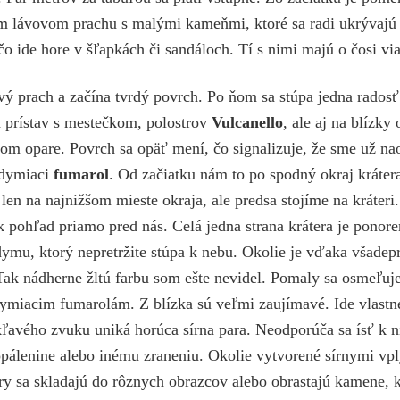
om lávovom prachu s malými kameňmi, ktoré sa radi ukrývajú
 čo ide hore v šľapkách či sandáloch. Tí s nimi majú o čosi v
vý prach a začína tvrdý povrch. Po ňom sa stúpa jedna radosť
 prístav s mestečkom, polostrov
Vulcanello
, ale aj na blízky
m opare. Povrch sa opäť mení, čo signalizuje, že sme už nao
 dymiaci
fumarol
. Od začiatku nám to po spodný okraj kráter
len na najnižšom mieste okraja, ale predsa stojíme na kráteri. 
ak pohľad priamo pred nás. Celá jedna strana krátera je ponor
ymu, ktorý nepretržite stúpa k nebu. Okolie je vďaka všadepr
. Tak nádherne žltú farbu som ešte nevidel. Pomaly sa osmeľ
 dymiacim fumarolám. Z blízka sú veľmi zaujímavé. Ide vlastne
kľavého zvuku uniká horúca sírna para. Neodporúča sa ísť k ni
pálenine alebo inému zraneniu. Okolie vytvorené sírnymi vp
íry sa skladajú do rôznych obrazcov alebo obrastajú kamene,