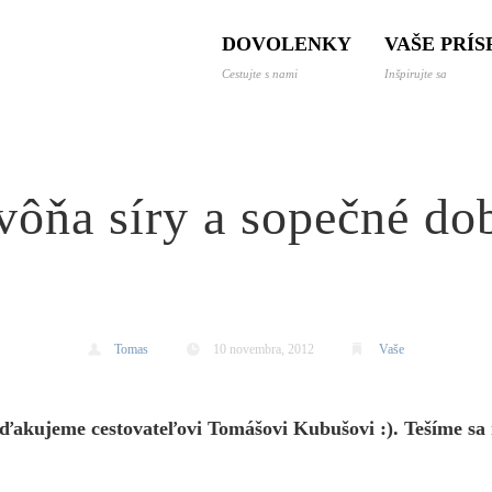
 a dovolenky svetom
DOVOLENKY
VAŠE PRÍ
Cestujte s nami
Inšpirujte sa
vôňa síry a sopečné do
Tomas
10 novembra, 2012
Vaše
ďakujeme cestovateľovi Tomášovi Kubušovi :). Tešíme sa n