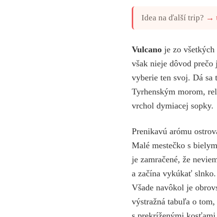
Idea na ďalší trip?
→
Vulcano
je zo všetkýc
však nieje dôvod prečo
vyberie ten svoj. Dá s
Tyrhenským morom, relax
vrchol dymiacej sopky.
Prenikavú arómu ostrova
Malé mestečko s bielym
je zamračené, že neviem
a začína vykúkať slnko
Všade navôkol je obrovs
výstražná tabuľa o tom
s prekríženými kosťami.