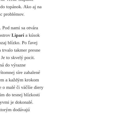
 do topánok. Ako aj na
iac problémov.
. Pod nami sa otvára
 ostrov
Lipari
a kúsok
zaj blízko. Po ľavej
a trvalo takmer presne
Je to skvelý pocit.
ená do výrazne
ítomnej síre zahalené
ujem a každým krokom
 o malé či väčšie diery
m do tesnej blízkosti
lyvmi je dokonalé.
 ktorým dodávajú