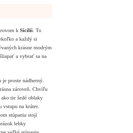
strovom k
Sicílii
. To
ekoľko a každý si
bmývaných krásne modrým
liapať a vybrať sa na
 je proste nádherný.
rásna zároveň. Chvíľu
 ako tie šedé oblaky
 vstupu na kráter.
om stúpania stojí
brázok lebky
rne veľké stúpanie