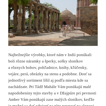
Najbežnejšie výrobky, ktoré nám v Indii ponúkali
boli rôzne náramky a šperky, sošky sloníkov
a rôznych bohov, pohľadnice, knihy, kľúčenky,
vejáre, perá, obrázky na stenu a podobne. Dosť sa
jednotlivý sortiment líšil aj podľa miesta kde sa
nachádzate. Pri Tádž Mahále Vám ponúkajú malé
napodobeniny tejto stavby a v Džajpúre pri pevnosti
Amber Vám ponúkajú zase malých sloníkov, keďže
je možné sa dať odviezť na túto pevnosť na slonovi.