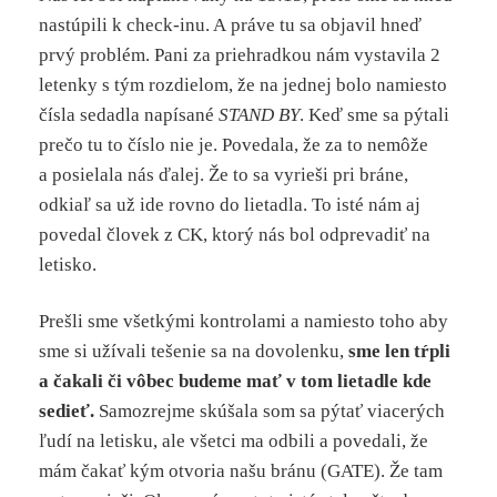
nastúpili k check-inu. A práve tu sa objavil hneď
prvý problém. Pani za priehradkou nám vystavila 2
letenky s tým rozdielom, že na jednej bolo namiesto
čísla sedadla napísané
STAND BY
. Keď sme sa pýtali
prečo tu to číslo nie je. Povedala, že za to nemôže
a posielala nás ďalej. Že to sa vyrieši pri bráne,
odkiaľ sa už ide rovno do lietadla. To isté nám aj
povedal človek z CK, ktorý nás bol odprevadiť na
letisko.
Prešli sme všetkými kontrolami a namiesto toho aby
sme si užívali tešenie sa na dovolenku,
sme len tŕpli
a čakali či vôbec budeme mať v tom lietadle kde
sedieť.
Samozrejme skúšala som sa pýtať viacerých
ľudí na letisku, ale všetci ma odbili a povedali, že
mám čakať kým otvoria našu bránu (GATE). Že tam