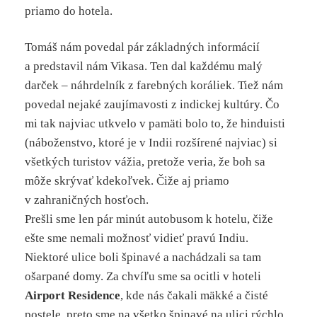
priamo do hotela.
Tomáš nám povedal pár základných informácií
a predstavil nám Vikasa. Ten dal každému malý
darček – náhrdelník z farebných koráliek. Tiež nám
povedal nejaké zaujímavosti z indickej kultúry. Čo
mi tak najviac utkvelo v pamäti bolo to, že hinduisti
(náboženstvo, ktoré je v Indii rozšírené najviac) si
všetkých turistov vážia, pretože veria, že boh sa
môže skrývať kdekoľvek. Čiže aj priamo
v zahraničných hosťoch.
Prešli sme len pár minút autobusom k hotelu, čiže
ešte sme nemali možnosť vidieť pravú Indiu.
Niektoré ulice boli špinavé a nachádzali sa tam
ošarpané domy. Za chvíľu sme sa ocitli v hoteli
Airport Residence
, kde nás čakali mäkké a čisté
postele, preto sme na všetko špinavé na ulici rýchlo