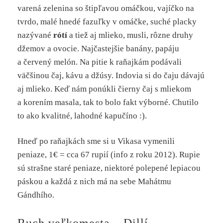
varená zelenina so štipľavou omáčkou, vajíčko na
tvrdo, malé hnedé fazuľky v omáčke, suché placky
nazývané
rótí
a tiež aj mlieko, musli, rôzne druhy
džemov a ovocie. Najčastejšie banány, papáju
a červený melón. Na pitie k raňajkám podávali
väčšinou čaj, kávu a džúsy. Indovia si do čaju dávajú
aj mlieko. Keď nám ponúkli čierny čaj s mliekom
a korením masala, tak to bolo fakt výborné. Chutilo
to ako kvalitné, lahodné kapučíno :).
Hneď po raňajkách sme si u Vikasa vymenili
peniaze, 1€ = cca 67 rupií (info z roku 2012). Rupie
sú strašne staré peniaze, niektoré polepené lepiacou
páskou a každá z nich má na sebe Mahátmu
Gándhího.
Ruch veľkomesta – Dillí