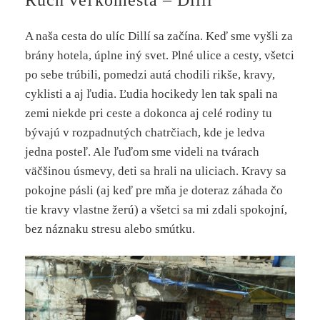
A naša cesta do ulíc Dillí sa začína. Keď sme vyšli za
brány hotela, úplne iný svet. Plné ulice a cesty, všetci
po sebe trúbili, pomedzi autá chodili rikše, kravy,
cyklisti a aj ľudia. Ľudia hocikedy len tak spali na
zemi niekde pri ceste a dokonca aj celé rodiny tu
bývajú v rozpadnutých chatrčiach, kde je ledva
jedna posteľ. Ale ľuďom sme videli na tvárach
väčšinou úsmevy, deti sa hrali na uliciach. Kravy sa
pokojne pásli (aj keď pre mňa je doteraz záhada čo
tie kravy vlastne žerú) a všetci sa mi zdali spokojní,
bez náznaku stresu alebo smútku.