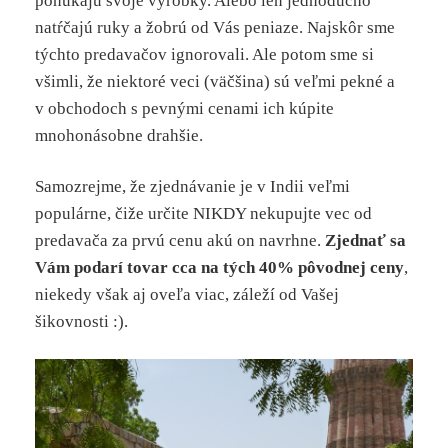
ponúkajú svoje výrobky. Alebo len jednoducho
natŕčajú ruky a žobrú od Vás peniaze. Najskôr sme
týchto predavačov ignorovali. Ale potom sme si
všimli, že niektoré veci (väčšina) sú veľmi pekné a
v obchodoch s pevnými cenami ich kúpite
mnohonásobne drahšie.
Samozrejme, že zjednávanie je v Indii veľmi
populárne, čiže určite NIKDY nekupujte vec od
predavača za prvú cenu akú on navrhne.
Zjednať sa
Vám podarí tovar cca na tých 40% pôvodnej ceny
,
niekedy však aj oveľa viac, záleží od Vašej
šikovnosti :).