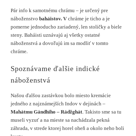
Pár info k samotnému chrámu – je určený pre
náboženstvo
baháistov. V
chráme je ticho a je
pomerne jednoducho zariadený, len stoličky a biele
steny. Baháisti uznávajú aj všetky ostatné
náboženstvá a dovoľujú im sa modliť v tomto
chráme.
Spoznávame ďalšie indické
náboženstvá
Našou ďalšou zastávkou bolo miesto kremácie
jedného z najznámejších Indov v dejinách –
Mahátmu Gándhiho – Rádžghát
. Takisto sme sa tu
museli vyzuť a na mieste sa nachádzala pekná
záhrada, v strede ktorej horel oheň a okolo neho boli