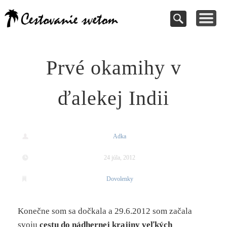
Cestovanie a
TIPY NA VÝLETY
VAŠE PRÍSPEVKY
DOVOLENKY
NÁVODY
dovolenky
Pomoc pri rezervácii
Cestujte s nami
Kde vycestovať
Inšpirujte sa
svetom
Prvé okamihy v
ďalekej Indii
Adka
24 júla, 2012
Dovolenky
Konečne som sa dočkala a 29.6.2012 som začala
svoju
cestu do nádhernej krajiny veľkých