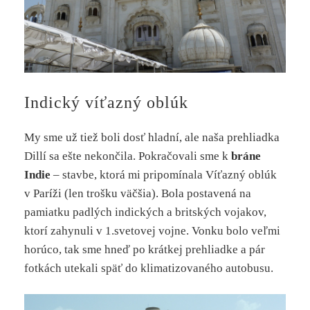
Indický víťazný oblúk
My sme už tiež boli dosť hladní, ale naša prehliadka
Dillí sa ešte nekončila. Pokračovali sme k
bráne
Indie
– stavbe, ktorá mi pripomínala Víťazný oblúk
v Paríži (len trošku väčšia). Bola postavená na
pamiatku padlých indických a britských vojakov,
ktorí zahynuli v 1.svetovej vojne. Vonku bolo veľmi
horúco, tak sme hneď po krátkej prehliadke a pár
fotkách utekali späť do klimatizovaného autobusu.