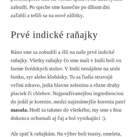
zabudli. Po sprche sme konečne po dlhom dni
zaľahli a tešili sa na nové zážitky.
Prvé indické raňajky
Ráno sme sa zobudili a išli na naše prvé indické
raňajky. Všetky raňajky čo sme mali v Indii boli vo
forme švédskych stolov. V Indii nenájdete na stole
šunku, syr alebo klobásky. Tu sa ľudia stravujú
veľmi zdravo, jedia hlavne zeleninu a rôzne druhy
placiek či chlebov. Najpoužívanejšou ingredienciou
do jedál je korenie, medzi najznámejšie korenia patrí
masala.
Hodí sa takmer do všetkého, my sme s ňou
dokonca ochutnali aj čaj a bol vynikajúci :).
Ale späť k raňajkám. Na výber boli toasty, omeleta,