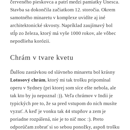
červeného pieskovca a patrí medzi pamiatky Unesca.
Stavba sa dokončila začiatkom 12. storočia. Okrem
samotného minaretu v komplexe uvidíte aj iné
architektonické skvosty. Napríklad zaujímavý bol
stĺp zo železa, ktorý má vyše 1000 rokov, ale vôbec
nepodlieha korózii.
Chrám v tvare kvetu
Ďalšou zastávkou od slávneho minaretu bol krásny
Lotosový chrám
, ktorý mi tak trošku pripomínal
operu v Sydney (pri ktorej som síce ešte nebola, ale
tak kto by ju nepoznal :)). Veľa chrámov v Indii je
typických pre to, že sa pred vstupom do nich musíte
vyzuť. A keď je vonku tak 44 stupňov a zem je
poriadne rozpálená, nie je to nič moc :). Preto
odporúčam zobrať si so sebou ponožky, aspoň trošku