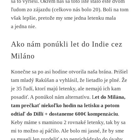
sa to vyrieši. Okrem nás sa toto isté stalo ešte dvom
ľudom zo zájazdu (celkovo nás bolo 20). Boli na tom
však lepšie, pretože my sme jedna letenku mala
a jedna nie.
Ako nám ponúkli let do Indie cez
Miláno
Konečne sa po asi hodine otvorila naša brána. Prišiel
tam mladý Rakúšan a vyhlásil, že lietadlo je plné. Že
je 35 ľudí, ktorí majú letenky, ale nemajú ich kam
posadiť. A ponúkol nám alternatívu. L
et do Milána,
tam prečkať niekoľko hodín na letisku a potom
odtiaľ do Dillí + dostaneme 600€ kompenzáciu
.
Keby máme s maminou 2 rovnaké letenky, tak by sa
mi to možno aj páčilo. Ale bolo mi jasné, že by sme
sa museli len rozdeliť a to neprichádzalo do úvahy.