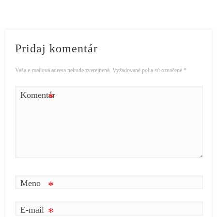
Pridaj komentár
Vaša e-mailová adresa nebude zverejnená.
Vyžadované polia sú označené
*
Komentár
*
Meno
*
E-mail
*