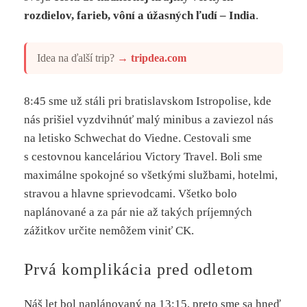
rozdielov, farieb, vôní a úžasných ľudí – India
.
Idea na ďalší trip?
→
tripdea.com
8:45 sme už stáli pri bratislavskom Istropolise, kde
nás prišiel vyzdvihnúť malý minibus a zaviezol nás
na letisko Schwechat do Viedne. Cestovali sme
s cestovnou kanceláriou Victory Travel. Boli sme
maximálne spokojné so všetkými službami, hotelmi,
stravou a hlavne sprievodcami. Všetko bolo
naplánované a za pár nie až takých príjemných
zážitkov určite nemôžem viniť CK.
Prvá komplikácia pred odletom
Náš let bol naplánovaný na 13:15, preto sme sa hneď