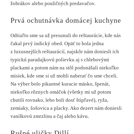
žobrákov alebo pouličných predavačov.
Prvá ochutnávka domácej kuchyne
Odtiaľto sme sa už presunuli do reštaurácie, kde nás
čakal prvý indický obed. Opäť to bola jedna
z luxusnejších reštaurácií, najskôr nám doniesli ich
typickú paradajkovú polievku aj s chlebovými
plackami a potom nám na stôl podonášali niekoľko
misiek, kde sme si už mohli naberať čo sme chceli.
Na výber bolo pikantné kuracie mäsko, špenát,
niekoľko rôznych omáčok (všetky mi už potom
chutili rovnako, lebo boli dosť štipľavé), ryža,
zemiaky, šošovica a placky. Ako dezert nám doniesli
vanilkovú zmrzlinu a čaj alebo kávu.
Rušné uličky Dillí