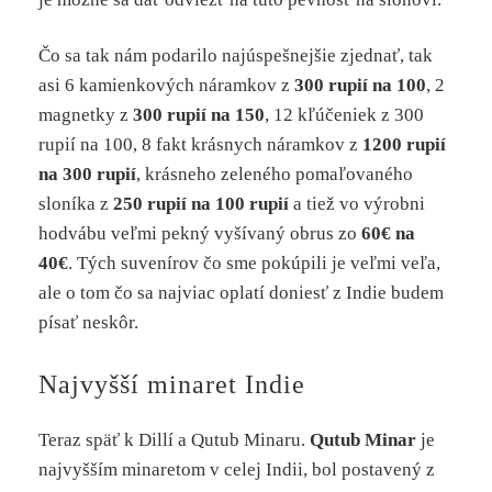
Čo sa tak nám podarilo najúspešnejšie zjednať, tak
asi 6 kamienkových náramkov z
300 rupií na 100
, 2
magnetky z
300 rupií na 150
, 12 kľúčeniek z 300
rupií na 100, 8 fakt krásnych náramkov z
1200 rupií
na 300 rupií
, krásneho zeleného pomaľovaného
sloníka z
250 rupií na 100 rupií
a tiež vo výrobni
hodvábu veľmi pekný vyšívaný obrus zo
60€ na
40€
. Tých suvenírov čo sme pokúpili je veľmi veľa,
ale o tom čo sa najviac oplatí doniesť z Indie budem
písať neskôr.
Najvyšší minaret Indie
Teraz späť k Dillí a Qutub Minaru.
Qutub Minar
je
najvyšším minaretom v celej Indii, bol postavený z