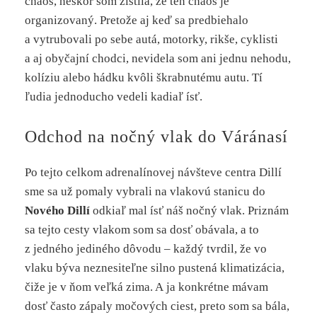
chaos, neskôr som zistila, že ten chaos je
organizovaný. Pretože aj keď sa predbiehalo
a vytrubovali po sebe autá, motorky, rikše, cyklisti
a aj obyčajní chodci, nevidela som ani jednu nehodu,
kolíziu alebo hádku kvôli škrabnutému autu. Tí
ľudia jednoducho vedeli kadiaľ ísť.
Odchod na nočný vlak do Váránasí
Po tejto celkom adrenalínovej návšteve centra Dillí
sme sa už pomaly vybrali na vlakovú stanicu do
Nového Dillí
odkiaľ mal ísť náš nočný vlak. Priznám
sa tejto cesty vlakom som sa dosť obávala, a to
z jedného jediného dôvodu – každý tvrdil, že vo
vlaku býva neznesiteľne silno pustená klimatizácia,
čiže je v ňom veľká zima. A ja konkrétne mávam
dosť často zápaly močových ciest, preto som sa bála,