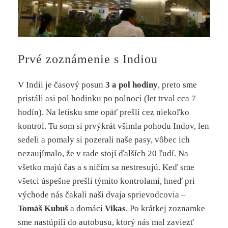
Prvé zoznámenie s Indiou
V Indii je časový posun
3 a pol hodiny
, preto sme
pristáli asi pol hodinku po polnoci (let trval cca 7
hodín). Na letisku sme opäť prešli cez niekoľko
kontrol. Tu som si prvýkrát všimla pohodu Indov, len
sedeli a pomaly si pozerali naše pasy, vôbec ich
nezaujímalo, že v rade stojí ďalších 20 ľudí. Na
všetko majú čas a s ničím sa nestresujú. Keď sme
všetci úspešne prešli týmito kontrolami, hneď pri
východe nás čakali naši dvaja sprievodcovia –
Tomáš Kubuš
a domáci
Vikas
. Po krátkej zoznamke
sme nastúpili do autobusu, ktorý nás mal zaviezť