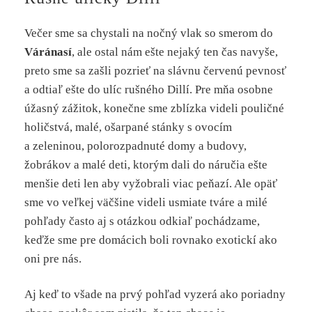
Večer sme sa chystali na nočný vlak so smerom do
Váránasí
, ale ostal nám ešte nejaký ten čas navyše,
preto sme sa zašli pozrieť na slávnu červenú pevnosť
a odtiaľ ešte do ulíc rušného Dillí. Pre mňa osobne
úžasný zážitok, konečne sme zblízka videli pouličné
holičstvá, malé, ošarpané stánky s ovocím
a zeleninou, polorozpadnuté domy a budovy,
žobrákov a malé deti, ktorým dali do náručia ešte
menšie deti len aby vyžobrali viac peňazí. Ale opäť
sme vo veľkej väčšine videli usmiate tváre a milé
pohľady často aj s otázkou odkiaľ pochádzame,
keďže sme pre domácich boli rovnako exotickí ako
oni pre nás.
Aj keď to všade na prvý pohľad vyzerá ako poriadny