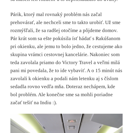
Párik, ktorý mal rovnaký problém nás začal
prehovárať, ale nechceli sme to takto urobiť. Už sme
rozmýšľali, že sa radšej otočíme a pôjdeme domov.
Pár krát som sa ešte pokúsila ísť hádať s Rakúšanom
pri okienku, ale jemu to bolo jedno, že cestujeme ako
skupina vrámci cestovnej kancelárie. Nakoniec som
teda zavolala priamo do Victory Travel a veľmi milá
pani mi povedala, že to ide vybaviť. A o 15 minút nás
zavolali k okienku a podali nám letenku aj s číslom
sedadla rovno vedľa mňa. Doteraz nechápem, kde
bol problém. Ale konečne sme sa mohli poriadne
začať tešiť na Indiu :).