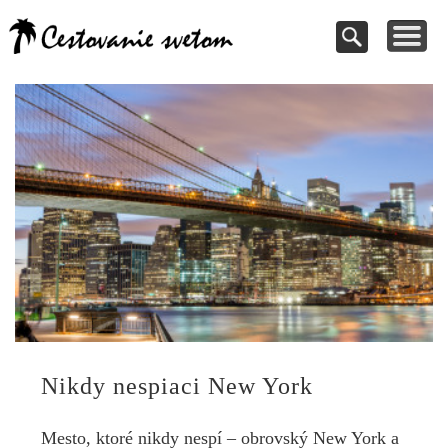
Cestovanie a
TIPY NA VÝLETY
VAŠE PRÍSPEVKY
DOVOLENKY
NÁVODY
dovolenky
Pomoc pri rezervácii
Cestujte s nami
Kde vycestovať
Inšpirujte sa
svetom
Nikdy nespiaci New York
Mesto, ktoré nikdy nespí – obrovský New York a