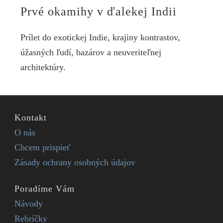
Prvé okamihy v ďalekej Indii
Prílet do exotickej Indie, krajiny kontrastov,
úžasných ľudí, bazárov a neuveriteľnej
architektúry.
Kontakt
O nás
Chcem prispieť
Zásady ochrany osobných údajov
Poradíme Vám
Návody
Rebríčky