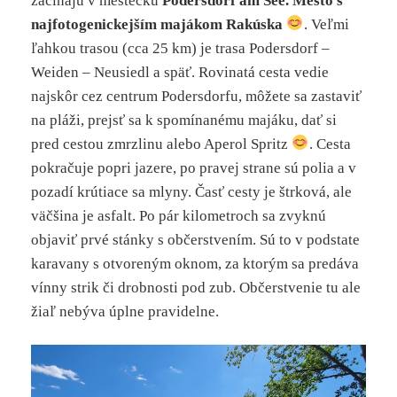
začínajú v mestečku
Podersdorf am See. Mesto s
najfotogenickejším majákom Rakúska
. Veľmi
ľahkou trasou (cca 25 km) je trasa Podersdorf –
Weiden – Neusiedl a späť. Rovinatá cesta vedie
najskôr cez centrum Podersdorfu, môžete sa zastaviť
na pláži, prejsť sa k spomínanému majáku, dať si
pred cestou zmrzlinu alebo Aperol Spritz
. Cesta
pokračuje popri jazere, po pravej strane sú polia a v
pozadí krútiace sa mlyny. Časť cesty je štrková, ale
väčšina je asfalt. Po pár kilometroch sa zvyknú
objaviť prvé stánky s občerstvením. Sú to v podstate
karavany s otvoreným oknom, za ktorým sa predáva
vínny strik či drobnosti pod zub. Občerstvenie tu ale
žiaľ nebýva úplne pravidelne.