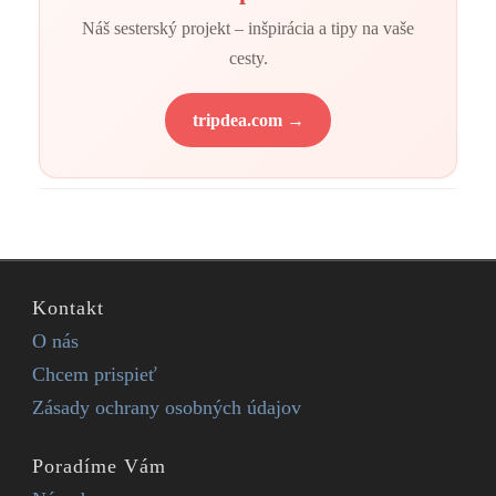
Náš sesterský projekt – inšpirácia a tipy na vaše
cesty.
tripdea.com →
Kontakt
O nás
Chcem prispieť
Zásady ochrany osobných údajov
Poradíme Vám