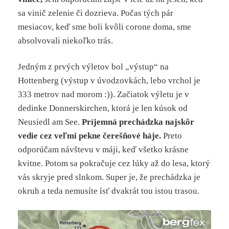
sa vinič zelenie či dozrieva. Počas tých pár
mesiacov, keď sme boli kvôli corone doma, sme
absolvovali niekoľko trás.
Jedným z prvých výletov bol „výstup“ na
Hottenberg (výstup v úvodzovkách, lebo vrchol je
333 metrov nad morom :)). Začiatok výletu je v
dedinke Donnerskirchen, ktorá je len kúsok od
Neusiedl am See.
Príjemná prechádzka najskôr
vedie cez veľmi pekne čerešňové háje.
Preto
odporúčam návštevu v máji, keď všetko krásne
kvitne. Potom sa pokračuje cez lúky až do lesa, ktorý
vás skryje pred slnkom. Super je, že prechádzka je
okruh a teda nemusíte ísť dvakrát tou istou trasou.