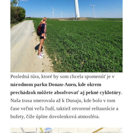
Posledná túra, ktoré by som chcela spomenúť je v
národnom parku Donau-Auen, kde okrem
prechádzok môžete absolvovať aj pekné cyklotúry
.
Naša trasa smerovala až k Dunaju, kde bolo v tom
čase veľmi veľa ľudí, taktiež otvorené reštaurácie a
bufety, čiže úplne dovolenková atmosféra.