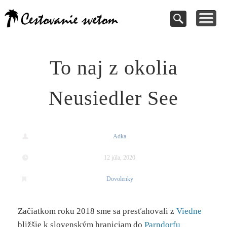
Cestovanie a
TIPY NA VÝLETY
VAŠE PRÍSPEVKY
DOVOLENKY
NÁVODY
dovolenky
Pomoc pri rezervácii
Cestujte s nami
Kde vycestovať
Inšpirujte sa
svetom
To naj z okolia
Neusiedler See
Adka
12 júla, 2020
Dovolenky
Začiatkom roku 2018 sme sa presťahovali z
Viedne
bližšie k slovenským hraniciam do
Parndorfu