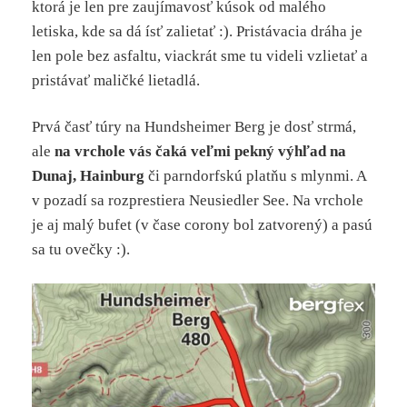
ktorá je len pre zaujímavosť kúsok od malého
letiska, kde sa dá ísť zalietať :). Pristávacia dráha je
len pole bez asfaltu, viackrát sme tu videli vzlietať a
pristávať maličké lietadlá.
Prvá časť túry na Hundsheimer Berg je dosť strmá,
ale
na vrchole vás čaká veľmi pekný výhľad na
Dunaj, Hainburg
či parndorfskú platňu s mlynmi. A
v pozadí sa rozprestiera Neusiedler See. Na vrchole
je aj malý bufet (v čase corony bol zatvorený) a pasú
sa tu ovečky :).