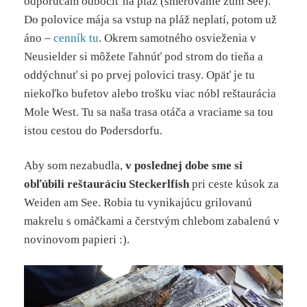
odporúčam odbočiť na pláž (smerovanie zum See).
Do polovice mája sa vstup na pláž neplatí, potom už
áno –
cenník tu
. Okrem samotného osvieženia v
Neusielder si môžete ľahnúť pod strom do tieňa a
oddýchnuť si po prvej polovici trasy. Opäť je tu
niekoľko bufetov alebo trošku viac nóbl reštaurácia
Mole West. Tu sa naša trasa otáča a vraciame sa tou
istou cestou do Podersdorfu.
Aby som nezabudla,
v poslednej dobe sme si
obľúbili reštauráciu Steckerlfish
pri ceste kúsok za
Weiden am See. Robia tu vynikajúcu grilovanú
makrelu s omáčkami a čerstvým chlebom zabalenú v
novinovom papieri :).