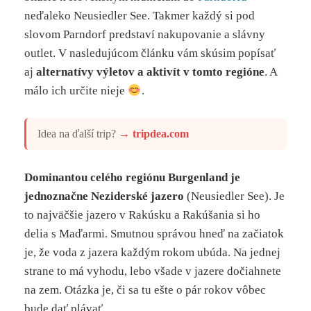
neďaleko Neusiedler See. Takmer každý si pod
slovom Parndorf predstaví nakupovanie a slávny
outlet. V nasledujúcom článku vám skúsim popísať
aj
alternatívy výletov a aktivít v tomto regióne
. A
málo ich určite nieje
.
Idea na ďalší trip?
→
tripdea.com
Dominantou celého regiónu Burgenland je
jednoznačne Neziderské jazero
(Neusiedler See). Je
to najväčšie jazero v Rakúsku a Rakúšania si ho
delia s Maďarmi. Smutnou správou hneď na začiatok
je, že voda z jazera každým rokom ubúda. Na jednej
strane to má vyhodu, lebo všade v jazere dočiahnete
na zem. Otázka je, či sa tu ešte o pár rokov vôbec
bude dať plávať.