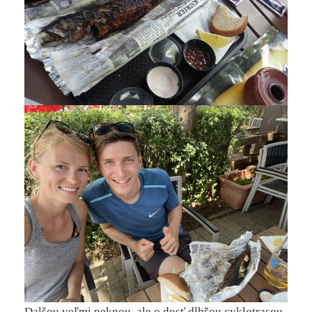
Dalšou veľmi peknou, ale o dosť dlhšou cyklotrasou