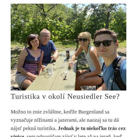
Turistika v okolí Neusiedler See?
Možno to znie zvláštne, keďže Burgenland sa
vyznačuje nížinami a jazerami, ale naozaj sa tu dá
nájsť pekná turistika.
Jednak je tu niekoľko trás cez
vinice,
sem odporúčam zájsť v lete až na jeseň, keď