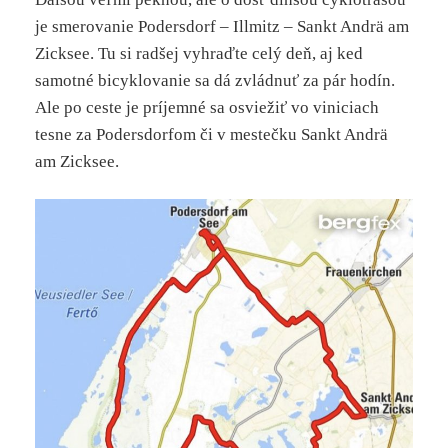
je smerovanie Podersdorf – Illmitz – Sankt Andrä am
Zicksee. Tu si radšej vyhraďte celý deň, aj ked
samotné bicyklovanie sa dá zvládnuť za pár hodín.
Ale po ceste je príjemné sa osviežiť vo viniciach
tesne za Podersdorfom či v mestečku Sankt Andrä
am Zicksee.